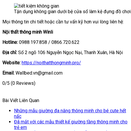
Tận dụng không gian dưới bệ cửa sổ làm kệ đựng đồ chơi 
Mọi thông tin chi tiết hoặc cần tư vấn kỹ hơn vui lòng liên hệ:
Nội thất thông minh Winli
Hotline:
0988.197.858 / 0866.720.622
Địa chỉ:
Số 2 ngõ 106 Nguyễn Ngọc Nại, Thanh Xuân, Hà Nội
Website:
https://noithatthongminh.pro/
Email:
Wallbed.vn@gmail.com
0/5
(0 Reviews)
Bài Viết Liên Quan
Những mẫu giường đa năng thông minh cho bé cute hết
nấc
Đã mắt với các mẫu thiết kế giường tầng thông minh cho
trẻ em