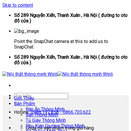
Skip to content
Số 289 Nguyễn Xiển, Thanh Xuân , Hà Nội ( đường to oto
đỗ cửa )
Point the SnapChat camera at this to add us to
SnapChat.
Số 289 Nguyễn Xiển, Thanh Xuân , Hà Nội ( đường to oto
đỗ cửa )
Giới Thiệu
Sản Phẩm
Bàn Ăn Thông Minh
Hotline:
0988.197.858 - 0866.720.622
Bàn Thông Minh
Tủ Giày Thông Minh
Phụ Kiện Giường Thông Minh
Chưa có sản phẩm trong giỏ hàng.