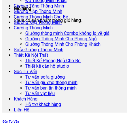
Đồ Thông Minh Khác
Giường Tầng Thông Minh
Giỏ hàng
Giường Hộp Thông Minh
Giường Thông Minh Cho Bé
Chưa có sản phẩm trong giỏ hàng.
Giường Xếp Thông Minh
Giường Thông Minh
Giường thông minh Combo không lo về giá
Giường Thông Minh Cho Phòng Ngủ
Giường Thông Minh Cho Phòng Khách
Sofa Giường Thông Minh
Thiết Kế Nội Thất
Thiết Kế Phòng Ngủ Cho Bé
Thiết kế căn hộ studio
Góc Tư Vấn
Tư vấn sofa giường
Tư vấn giường thông minh
Tư vấn bàn ăn thông minh
Tư vấn vật liệu
Khách Hàng
Hỗ trợ khách hàng
Liên Hệ
Góc Tư Vấn