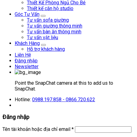
Thiết Kế Phòng Ngủ Cho Bé
Thiết kế căn hộ studio
Góc Tư Vấn
Tư vấn sofa giường
Tư vấn giường thông minh
Tư vấn bàn ăn thông minh
Tư vấn vật liệu
Khách Hàng
Hỗ trợ khách hàng
Liên Hệ
Đăng nhập
Newsletter
Point the SnapChat camera at this to add us to
SnapChat.
Hotline:
0988.197.858 - 0866.720.622
Đăng nhập
Tên tài khoản hoặc địa chỉ email
*