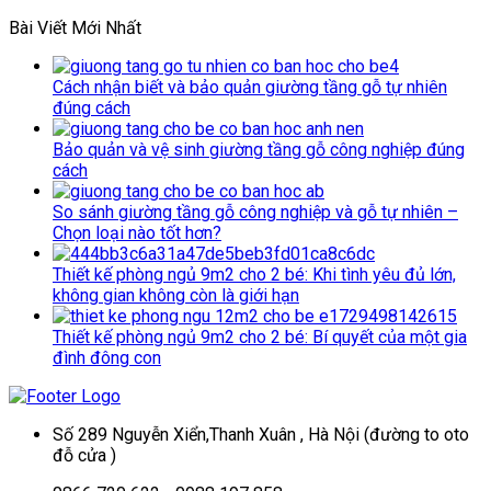
Bài Viết Mới Nhất
Cách nhận biết và bảo quản giường tầng gỗ tự nhiên
đúng cách
Bảo quản và vệ sinh giường tầng gỗ công nghiệp đúng
cách
So sánh giường tầng gỗ công nghiệp và gỗ tự nhiên –
Chọn loại nào tốt hơn?
Thiết kế phòng ngủ 9m2 cho 2 bé: Khi tình yêu đủ lớn,
không gian không còn là giới hạn
Thiết kế phòng ngủ 9m2 cho 2 bé: Bí quyết của một gia
đình đông con
Số 289 Nguyễn Xiển,Thanh Xuân , Hà Nội (đường to oto
đỗ cửa )