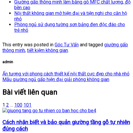
Giường gấp thông minh làm bằng gỗ MFC chất lượng, độ
bền cao
Nội thất không gian mở hiện đại và tiện nghi cho căn hộ
nhỏ
Phòng ngủ sử dụng tường sơn bảng đen độc đáo cho
trẻ nhỏ
This entry was posted in
Góc Tư Vấn
and tagged
giường gấp
thông minh
,
tiết kiệm không gian
.
admin
Ấn tượng với phong cách thiết kế nội thất cực đẹp cho nhà nhỏ
Mẫu giường ngủ gấp hiện đại giải phóng không gian
Bài viết liên quan
1
2
…
100
101
Cách nhận biết và bảo quản giường tầng gỗ tự nhiên
đúng cách