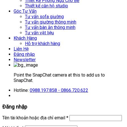
Thiết Kế Phòng Ngủ Cho Bé
Thiết kế căn hộ studio
Góc Tư Vấn
Tư vấn sofa giường
Tư vấn giường thông minh
Tư vấn bàn ăn thông minh
Tư vấn vật liệu
Khách Hàng
Hỗ trợ khách hàng
Liên Hệ
Đăng nhập
Newsletter
Point the SnapChat camera at this to add us to
SnapChat.
Hotline:
0988.197.858 - 0866.720.622
Đăng nhập
Tên tài khoản hoặc địa chỉ email
*