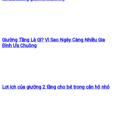
Giường Tầng Là Gì? Vì Sao Ngày Càng Nhiều Gia
Đình Ưa Chuộng
Lợi ích của giường 2 tầng cho bé trong căn hộ nhỏ