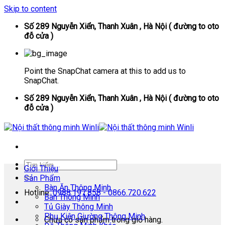
Skip to content
Số 289 Nguyễn Xiển, Thanh Xuân , Hà Nội ( đường to oto
đỗ cửa )
Point the SnapChat camera at this to add us to
SnapChat.
Số 289 Nguyễn Xiển, Thanh Xuân , Hà Nội ( đường to oto
đỗ cửa )
Giới Thiệu
Sản Phẩm
Bàn Ăn Thông Minh
Hotline:
0988.197.858 - 0866.720.622
Bàn Thông Minh
Tủ Giày Thông Minh
Phụ Kiện Giường Thông Minh
Chưa có sản phẩm trong giỏ hàng.