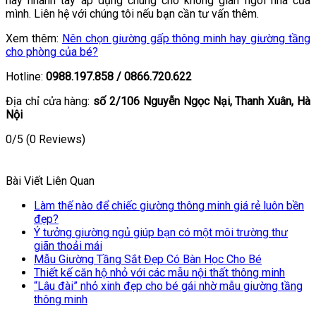
hãy nhanh tay áp dụng chúng cho không gian ngôi nhà của
mình. Liên hệ với chúng tôi nếu bạn cần tư vấn thêm.
Xem thêm:
Nên chọn giường gấp thông minh hay giường tầng
cho phòng của bé?
Hotline:
0988.197.858 / 0866.720.622
Địa chỉ cửa hàng:
số 2/106 Nguyễn Ngọc Nại, Thanh Xuân, Hà
Nội
0/5
(0 Reviews)
Bài Viết Liên Quan
Làm thế nào để chiếc giường thông minh giá rẻ luôn bền
đẹp?
Ý tưởng giường ngủ giúp bạn có một môi trường thư
giãn thoải mái
Mẫu Giường Tầng Sắt Đẹp Có Bàn Học Cho Bé
Thiết kế căn hộ nhỏ với các mẫu nội thất thông minh
“Lâu đài” nhỏ xinh đẹp cho bé gái nhờ mẫu giường tầng
thông minh