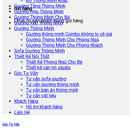
Đồ Thông Minh Khác
Giường Tầng Thông Minh
Giỏ hàng
Giường Hộp Thông Minh
Giường Thông Minh Cho Bé
Chưa có sản phẩm trong giỏ hàng.
Giường Xếp Thông Minh
Giường Thông Minh
Giường thông minh Combo không lo về giá
Giường Thông Minh Cho Phòng Ngủ
Giường Thông Minh Cho Phòng Khách
Sofa Giường Thông Minh
Thiết Kế Nội Thất
Thiết Kế Phòng Ngủ Cho Bé
Thiết kế căn hộ studio
Góc Tư Vấn
Tư vấn sofa giường
Tư vấn giường thông minh
Tư vấn bàn ăn thông minh
Tư vấn vật liệu
Khách Hàng
Hỗ trợ khách hàng
Liên Hệ
Góc Tư Vấn