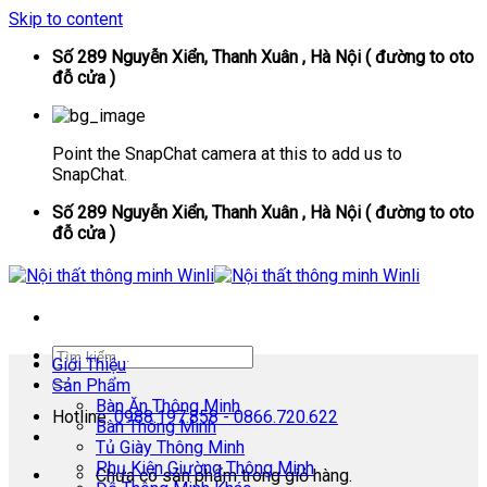
Skip to content
Số 289 Nguyễn Xiển, Thanh Xuân , Hà Nội ( đường to oto
đỗ cửa )
Point the SnapChat camera at this to add us to
SnapChat.
Số 289 Nguyễn Xiển, Thanh Xuân , Hà Nội ( đường to oto
đỗ cửa )
Giới Thiệu
Sản Phẩm
Bàn Ăn Thông Minh
Hotline:
0988.197.858 - 0866.720.622
Bàn Thông Minh
Tủ Giày Thông Minh
Phụ Kiện Giường Thông Minh
Chưa có sản phẩm trong giỏ hàng.