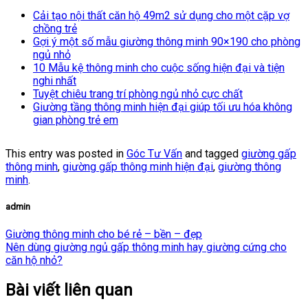
Cải tạo nội thất căn hộ 49m2 sử dụng cho một cặp vợ
chồng trẻ
Gợi ý một số mẫu giường thông minh 90×190 cho phòng
ngủ nhỏ
10 Mẫu kệ thông minh cho cuộc sống hiện đại và tiện
nghi nhất
Tuyệt chiêu trang trí phòng ngủ nhỏ cực chất
Giường tầng thông minh hiện đại giúp tối ưu hóa không
gian phòng trẻ em
This entry was posted in
Góc Tư Vấn
and tagged
giường gấp
thông minh
,
giường gấp thông minh hiện đại
,
giường thông
minh
.
admin
Giường thông minh cho bé rẻ – bền – đẹp
Nên dùng giường ngủ gấp thông minh hay giường cứng cho
căn hộ nhỏ?
Bài viết liên quan