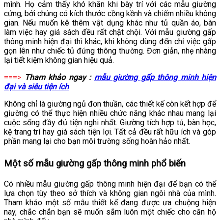
mình. Họ cảm thấy khó khăn khi bày trí với các mẫu giường
cứng, bởi chúng có kích thước cồng kềnh và chiếm nhiều không
gian. Nếu muốn kê thêm vật dụng khác như tủ quần áo, bàn
làm việc hay giá sách đều rất chật chội. Với mẫu giường gấp
thông minh hiện đại thì khác, khi không dùng đến chỉ việc gấp
gọn lên như chiếc tủ đứng thông thường. Đơn giản, nhẹ nhàng
lại tiết kiệm không gian hiệu quả.
===>
Tham khảo ngay :
mẫu giường gấp thông minh hiện
đại và siêu tiện ích
Không chỉ là giường ngủ đơn thuần, các thiết kế còn kết hợp để
giường có thể thực hiện nhiều chức năng khác nhau mang lại
cuộc sống đầy đủ tiện nghi nhất. Giường tích hợp tủ, bàn học,
kệ trang trí hay giá sách tiện lợi. Tất cả đều rất hữu ích và góp
phần mang lại cho bạn môi trường sống hoàn hảo nhất.
Một số mẫu giường gấp thông minh phổ biến
Có nhiều mẫu giường gấp thông minh hiện đại để bạn có thể
lựa chọn tùy theo sở thích và không gian ngôi nhà của mình.
Tham khảo một số mẫu thiết kế đang được ưa chuộng hiện
nay, chắc chắn bạn sẽ muốn sắm luôn một chiếc cho căn hộ