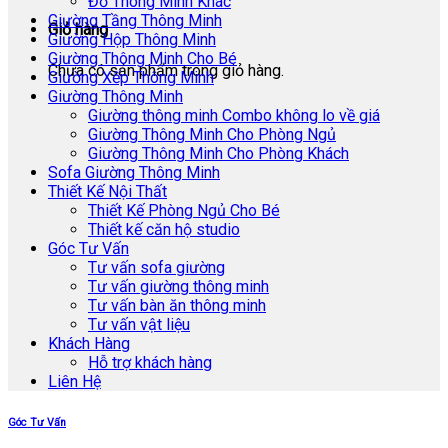
Đồ Thông Minh Khác
Giường Tầng Thông Minh
Giỏ hàng
Giường Hộp Thông Minh
Giường Thông Minh Cho Bé
Chưa có sản phẩm trong giỏ hàng.
Giường Xếp Thông Minh
Giường Thông Minh
Giường thông minh Combo không lo về giá
Giường Thông Minh Cho Phòng Ngủ
Giường Thông Minh Cho Phòng Khách
Sofa Giường Thông Minh
Thiết Kế Nội Thất
Thiết Kế Phòng Ngủ Cho Bé
Thiết kế căn hộ studio
Góc Tư Vấn
Tư vấn sofa giường
Tư vấn giường thông minh
Tư vấn bàn ăn thông minh
Tư vấn vật liệu
Khách Hàng
Hỗ trợ khách hàng
Liên Hệ
Góc Tư Vấn