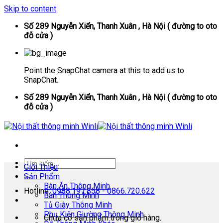
Skip to content
Số 289 Nguyễn Xiển, Thanh Xuân , Hà Nội ( đường to oto
đỗ cửa )
Point the SnapChat camera at this to add us to
SnapChat.
Số 289 Nguyễn Xiển, Thanh Xuân , Hà Nội ( đường to oto
đỗ cửa )
Giới Thiệu
Sản Phẩm
Bàn Ăn Thông Minh
Hotline:
0988.197.858 - 0866.720.622
Bàn Thông Minh
Tủ Giày Thông Minh
Phụ Kiện Giường Thông Minh
Chưa có sản phẩm trong giỏ hàng.