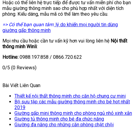
Hoặc có thể liên hệ trực tiếp để được tư vấn miễn phí cho bạn
mẫu giường thông minh sao cho phù hợp nhất với diện tích
phòng. Kiểu dáng, mẫu mã có thể làm theo yêu cầu.
=> Có thể bạn quan tâm
:
lý do khiến mọi người tin dùng
giường gấp thông minh
Mọi nhu cầu hoặc cần tư vấn kỹ hơn vui lòng liên hệ
Nội
thất
thông minh Winli
:
Hotline:
0988.197.858 / 0866.720.622
0/5
(0 Reviews)
Bài Viết Liên Quan
Thiết kế nội thất thông minh cho căn hộ chung cư mini
Bộ sưu tập các mẫu giường thông minh cho bé hot nhất
2019
Giường gấp mini thông minh cho phòng ngủ nhỏ xinh xắn
Giường tủ thông minh cho bé đa chức năng
Giường đa năng cho những căn phòng chật chội