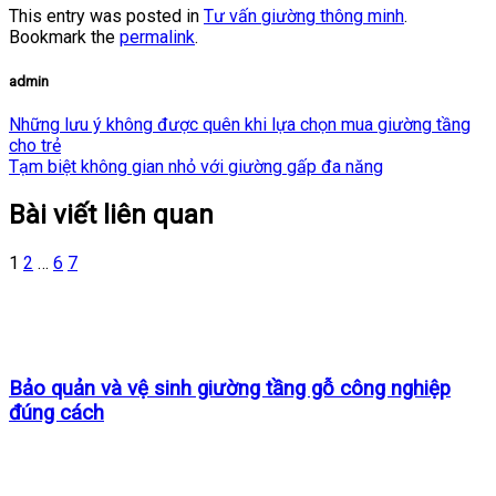
This entry was posted in
Tư vấn giường thông minh
.
Bookmark the
permalink
.
admin
Những lưu ý không được quên khi lựa chọn mua giường tầng
cho trẻ
Tạm biệt không gian nhỏ với giường gấp đa năng
Bài viết liên quan
1
2
…
6
7
Bảo quản và vệ sinh giường tầng gỗ công nghiệp
đúng cách