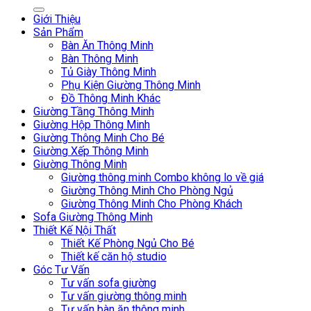
Giới Thiệu
Sản Phẩm
Bàn Ăn Thông Minh
Bàn Thông Minh
Tủ Giày Thông Minh
Phụ Kiện Giường Thông Minh
Đồ Thông Minh Khác
Giường Tầng Thông Minh
Giường Hộp Thông Minh
Giường Thông Minh Cho Bé
Giường Xếp Thông Minh
Giường Thông Minh
Giường thông minh Combo không lo về giá
Giường Thông Minh Cho Phòng Ngủ
Giường Thông Minh Cho Phòng Khách
Sofa Giường Thông Minh
Thiết Kế Nội Thất
Thiết Kế Phòng Ngủ Cho Bé
Thiết kế căn hộ studio
Góc Tư Vấn
Tư vấn sofa giường
Tư vấn giường thông minh
Tư vấn bàn ăn thông minh