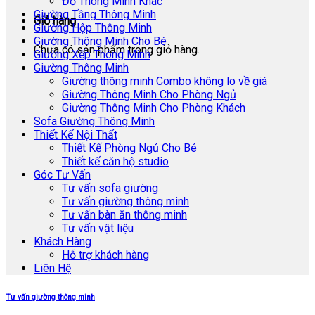
Đồ Thông Minh Khác
Giường Tầng Thông Minh
Giỏ hàng
Giường Hộp Thông Minh
Giường Thông Minh Cho Bé
Chưa có sản phẩm trong giỏ hàng.
Giường Xếp Thông Minh
Giường Thông Minh
Giường thông minh Combo không lo về giá
Giường Thông Minh Cho Phòng Ngủ
Giường Thông Minh Cho Phòng Khách
Sofa Giường Thông Minh
Thiết Kế Nội Thất
Thiết Kế Phòng Ngủ Cho Bé
Thiết kế căn hộ studio
Góc Tư Vấn
Tư vấn sofa giường
Tư vấn giường thông minh
Tư vấn bàn ăn thông minh
Tư vấn vật liệu
Khách Hàng
Hỗ trợ khách hàng
Liên Hệ
Tư vấn giường thông minh