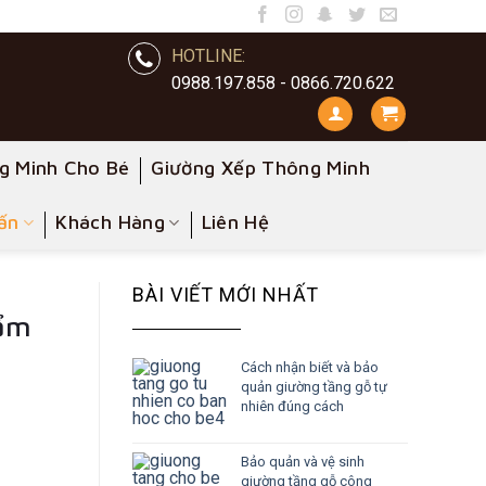
HOTLINE:
0988.197.858 - 0866.720.622
g Minh Cho Bé
Giường Xếp Thông Minh
ấn
Khách Hàng
Liên Hệ
BÀI VIẾT MỚI NHẤT
hẩm
Cách nhận biết và bảo
quản giường tầng gỗ tự
nhiên đúng cách
Bảo quản và vệ sinh
giường tầng gỗ công