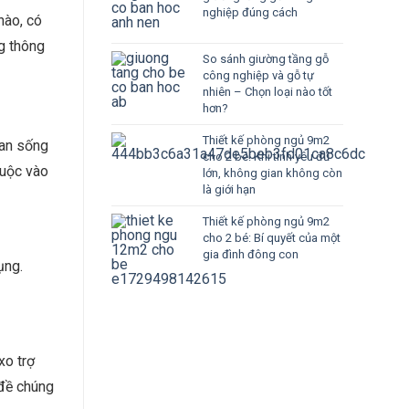
nghiệp đúng cách
nào, có
g thông
So sánh giường tầng gỗ
công nghiệp và gỗ tự
nhiên – Chọn loại nào tốt
hơn?
Thiết kế phòng ngủ 9m2
ian sống
cho 2 bé: Khi tình yêu đủ
huộc vào
lớn, không gian không còn
là giới hạn
Thiết kế phòng ngủ 9m2
cho 2 bé: Bí quyết của một
gia đình đông con
ụng.
xo trợ
 đề chúng