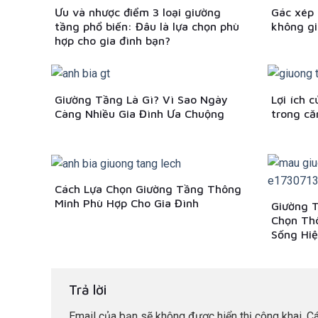
Ưu và nhược điểm 3 loại giường
Gác xép 
tầng phổ biến: Đâu là lựa chọn phù
không gi
hợp cho gia đình bạn?
Giường Tầng Là Gì? Vì Sao Ngày
Lợi ích 
Càng Nhiều Gia Đình Ưa Chuộng
trong că
Cách Lựa Chọn Giường Tầng Thông
Minh Phù Hợp Cho Gia Đình
Giường 
Chọn Th
Sống Hiệ
Trả lời
Email của bạn sẽ không được hiển thị công khai.
Cá