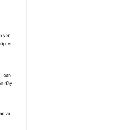
àn yên
ấp, vì
? Hoàn
ến đầy
oàn và