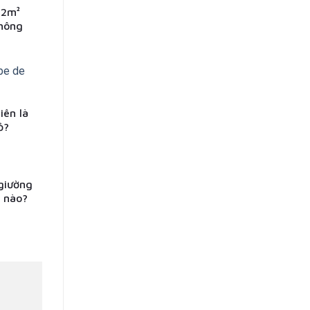
12m²
không
iên là
ỏ?
giường
i nào?