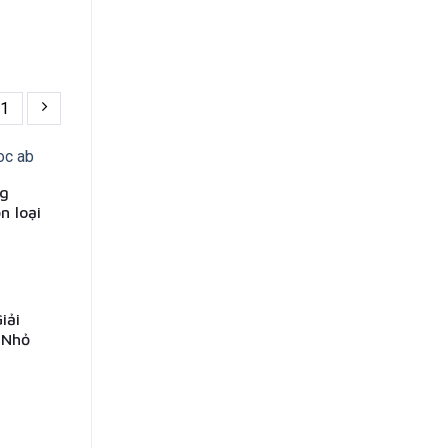
1
ng
n loại
iải
 Nhỏ