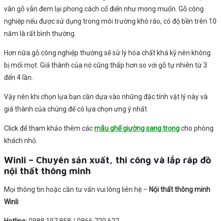
vân gỗ vẫn đem lại phong cách cổ điển như mong muốn. Gỗ công
nghiệp nếu được sử dụng trong môi trường khô ráo, có độ bền trên 10
năm là rất bình thường.
Hơn nữa gỗ công nghiệp thường sẽ sử lý hóa chất khá kỹ nên không
bị mối mọt. Giá thành của nó cũng thấp hơn so với gỗ tự nhiên từ 3
đến 4 lần.
Vậy nên khi chọn lựa bạn cần dựa vào những đặc tính vật lý này và
giá thành của chúng để có lựa chọn ưng ý nhất.
Click để tham khảo thêm các
mẫu ghế giường sang trọng
cho phòng
khách nhỏ.
Winli – Chuyên sản xuất, thi công và lắp ráp đồ
nội thất thông minh
Mọi thông tin hoặc cần tư vấn vui lòng liên hệ –
Nội
thất thông minh
Winli
:
Hotline:
0988.197.858 / 0866.720.622