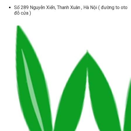
Skip
Số 289 Nguyễn Xiển, Thanh Xuân , Hà Nội ( đường to oto
to
đỗ cửa )
content