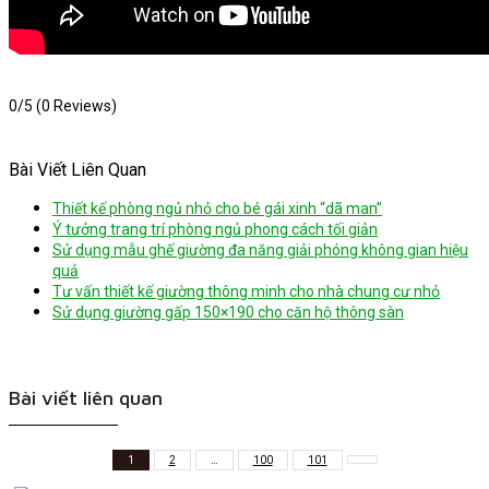
0/5
(0 Reviews)
Bài Viết Liên Quan
Thiết kế phòng ngủ nhỏ cho bé gái xinh “dã man”
Ý tưởng trang trí phòng ngủ phong cách tối giản
Sử dụng mẫu ghế giường đa năng giải phóng không gian hiệu
quả
Tư vấn thiết kế giường thông minh cho nhà chung cư nhỏ
Sử dụng giường gấp 150×190 cho căn hộ thông sàn
Bài viết liên quan
1
2
…
100
101