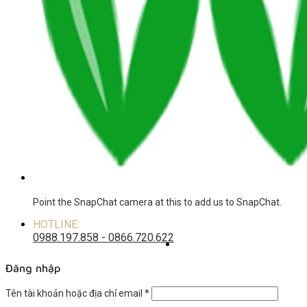
Point the SnapChat camera at this to add us to SnapChat.
HOTLINE:
0988.197.858 - 0866.720.622
Đăng nhập
Tên tài khoản hoặc địa chỉ email
*