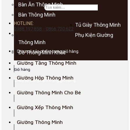
Bàn Ăn Thông Minh
Bàn Thông Minh
HOTLINE:
Tủ Giày Thông Minh
0988.197.858 - 0866.720.622
Phụ Kiện Giường
Thông Minh
Chưa có sản phẩm trong giỏ hàng.
Đồ Thông Minh Khác
Giường Tầng Thông Minh
Giỏ hàng
Giường Hộp Thông Minh
Chưa có sản phẩm trong giỏ hàng.
Giường Thông Minh Cho Bé
Giường Xếp Thông Minh
Giường Thông Minh