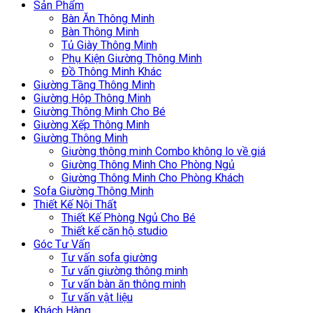
Sản Phẩm
Bàn Ăn Thông Minh
Bàn Thông Minh
Tủ Giày Thông Minh
Phụ Kiện Giường Thông Minh
Đồ Thông Minh Khác
Giường Tầng Thông Minh
Giường Hộp Thông Minh
Giường Thông Minh Cho Bé
Giường Xếp Thông Minh
Giường Thông Minh
Giường thông minh Combo không lo về giá
Giường Thông Minh Cho Phòng Ngủ
Giường Thông Minh Cho Phòng Khách
Sofa Giường Thông Minh
Thiết Kế Nội Thất
Thiết Kế Phòng Ngủ Cho Bé
Thiết kế căn hộ studio
Góc Tư Vấn
Tư vấn sofa giường
Tư vấn giường thông minh
Tư vấn bàn ăn thông minh
Tư vấn vật liệu
Khách Hàng