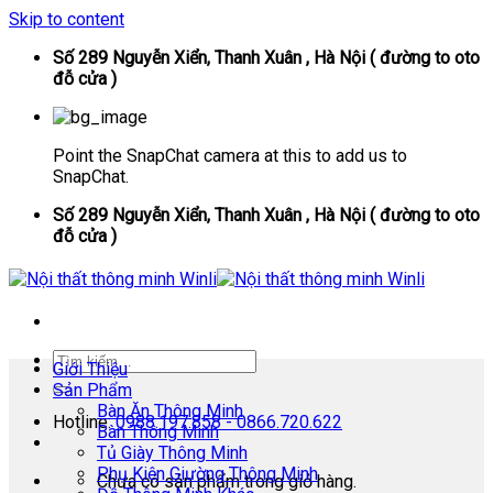
Skip to content
Số 289 Nguyễn Xiển, Thanh Xuân , Hà Nội ( đường to oto
đỗ cửa )
Point the SnapChat camera at this to add us to
SnapChat.
Số 289 Nguyễn Xiển, Thanh Xuân , Hà Nội ( đường to oto
đỗ cửa )
Giới Thiệu
Sản Phẩm
Bàn Ăn Thông Minh
Hotline:
0988.197.858 - 0866.720.622
Bàn Thông Minh
Tủ Giày Thông Minh
Phụ Kiện Giường Thông Minh
Chưa có sản phẩm trong giỏ hàng.