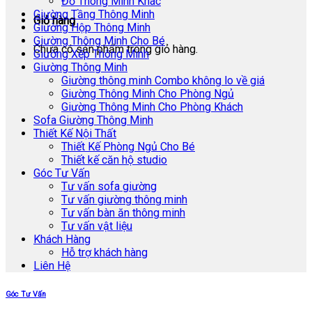
Đồ Thông Minh Khác
Giường Tầng Thông Minh
Giỏ hàng
Giường Hộp Thông Minh
Giường Thông Minh Cho Bé
Chưa có sản phẩm trong giỏ hàng.
Giường Xếp Thông Minh
Giường Thông Minh
Giường thông minh Combo không lo về giá
Giường Thông Minh Cho Phòng Ngủ
Giường Thông Minh Cho Phòng Khách
Sofa Giường Thông Minh
Thiết Kế Nội Thất
Thiết Kế Phòng Ngủ Cho Bé
Thiết kế căn hộ studio
Góc Tư Vấn
Tư vấn sofa giường
Tư vấn giường thông minh
Tư vấn bàn ăn thông minh
Tư vấn vật liệu
Khách Hàng
Hỗ trợ khách hàng
Liên Hệ
Góc Tư Vấn