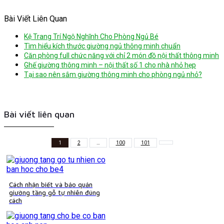
Bài Viết Liên Quan
Kệ Trang Trí Ngộ Nghĩnh Cho Phòng Ngủ Bé
Tìm hiểu kích thước giường ngủ thông minh chuẩn
Căn phòng full chức năng với chỉ 2 món đồ nội thất thông minh
Ghế giường thông minh – nội thất số 1 cho nhà nhỏ hẹp
Tại sao nên sắm giường thông minh cho phòng ngủ nhỏ?
Bài viết liên quan
1
2
…
100
101
Cách nhận biết và bảo quản
giường tầng gỗ tự nhiên đúng
cách