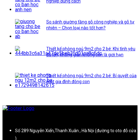
nghiệp đúng cách
So sánh giường tầng gỗ công nghiệp và gỗ tự
nhiên – Chọn loại nào tốt hơn?
Thiết kế phòng ngủ 9m2 cho 2 bé: Khi tình yêu
đủ lớn, không gian không còn là giới hạn
Thiết kế phòng ngủ 9m2 cho 2 bé: Bí quyết của
một gia đình đông con
Số 289 Nguyễn Xiển,Thanh Xuân , Hà Nội (đường to oto đỗ cửa
)