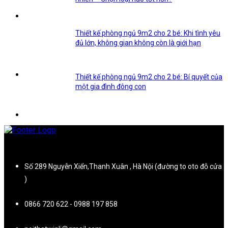
Thiết kế phòng ngủ 9m2 cho 2 bé: Khi tình yêu
đủ lớn, không gian không còn là giới hạn
Thiết kế phòng ngủ 9m2 cho 2 bé: Bí quyết của
một gia đình đông con
Số 289 Nguyễn Xiển,Thanh Xuân , Hà Nội (đường to oto đỗ cửa
)
0866 720 622 - 0988 197 858