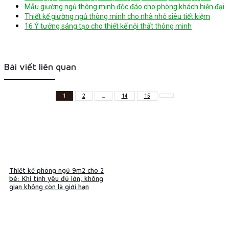
Mẫu giường ngủ thông minh độc đáo cho phòng khách hiện đại
Thiết kế giường ngủ thông minh cho nhà nhỏ siêu tiết kiệm
16 Ý tưởng sáng tạo cho thiết kế nội thất thông minh
Bài viết liên quan
1
2
…
14
15
Thiết kế phòng ngủ 9m2 cho 2
bé: Khi tình yêu đủ lớn, không
gian không còn là giới hạn