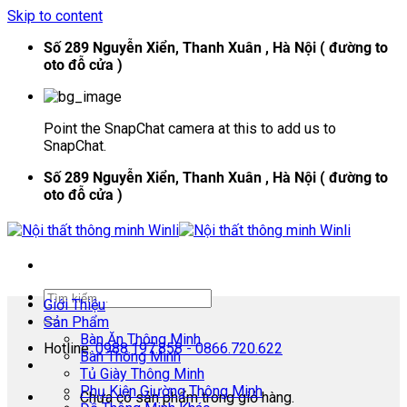
Skip to content
Số 289 Nguyễn Xiển, Thanh Xuân , Hà Nội ( đường to
oto đỗ cửa )
Point the SnapChat camera at this to add us to
SnapChat.
Số 289 Nguyễn Xiển, Thanh Xuân , Hà Nội ( đường to
oto đỗ cửa )
Giới Thiệu
Sản Phẩm
Bàn Ăn Thông Minh
Hotline:
0988.197.858 - 0866.720.622
Bàn Thông Minh
Tủ Giày Thông Minh
Phụ Kiện Giường Thông Minh
Chưa có sản phẩm trong giỏ hàng.