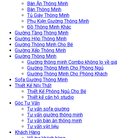
Bàn Ăn Thông Minh
Bàn Thông Minh
Tủ Giày Thông Minh
Phụ Kiện Giường Thông Minh
Đồ Thông Minh Khác
Giường Tầng Thông Minh
Giường Hộp Thông Minh
Giường Thông Minh Cho Bé
Giường Xếp Thông Minh
Giường Thông Minh
Giường thông minh Combo không lo về giá
Giường Thông Minh Cho Phòng Ngủ
Giường Thông Minh Cho Phòng Khách
Sofa Giường Thông Minh
Thiết Kế Nội Thất
Thiết Kế Phòng Ngủ Cho Bé
Thiết kế căn hộ studio
Góc Tư Vấn
Tư vấn sofa giường
Tư vấn giường thông minh
Tư vấn bàn ăn thông minh
Tư vấn vật liệu
Khách Hàng