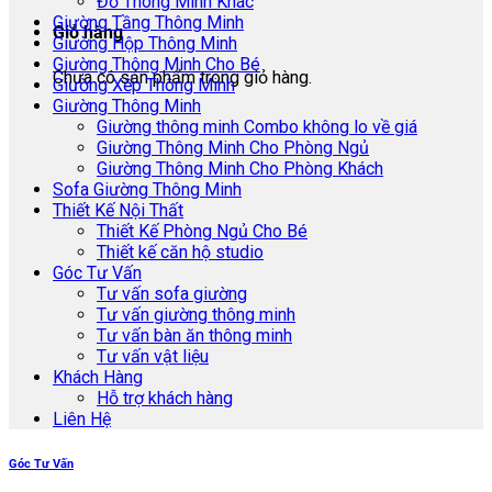
Đồ Thông Minh Khác
Giường Tầng Thông Minh
Giỏ hàng
Giường Hộp Thông Minh
Giường Thông Minh Cho Bé
Chưa có sản phẩm trong giỏ hàng.
Giường Xếp Thông Minh
Giường Thông Minh
Giường thông minh Combo không lo về giá
Giường Thông Minh Cho Phòng Ngủ
Giường Thông Minh Cho Phòng Khách
Sofa Giường Thông Minh
Thiết Kế Nội Thất
Thiết Kế Phòng Ngủ Cho Bé
Thiết kế căn hộ studio
Góc Tư Vấn
Tư vấn sofa giường
Tư vấn giường thông minh
Tư vấn bàn ăn thông minh
Tư vấn vật liệu
Khách Hàng
Hỗ trợ khách hàng
Liên Hệ
Góc Tư Vấn