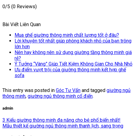
0/5
(0 Reviews)
Bài Viết Liên Quan
Mua ghế giường thông minh chất lượng tốt ở đâu?
Lời khuyên tốt nhất giúp phòng khách nhỏ của bạn trông
lớn hơn
Nên hay không nên sử dụng giường tầng thông minh giá
rẻ?
Ý Tưởng “Vàng” Giúp Tiết Kiệm Không Gian Cho Nhà Nhỏ
Ưu điểm vượt trội của giường thông minh kết hợp ghế
sofa
This entry was posted in
Góc Tư Vấn
and tagged
giường ngủ
thông minh
,
giường ngủ thông minh cổ điển
.
admin
3 Kiểu giường thông minh đa năng cho bé phổ biến nhất!
Mẫu thiết kế giường ngủ thông minh thanh lịch, sang trọng