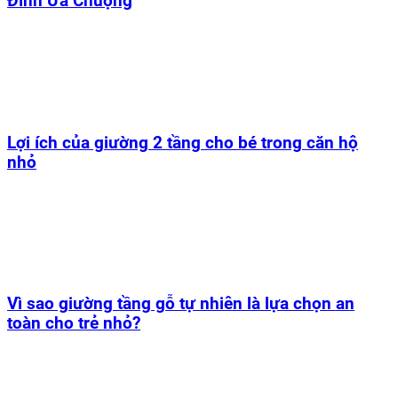
Đình Ưa Chuộng
Lợi ích của giường 2 tầng cho bé trong căn hộ
nhỏ
Vì sao giường tầng gỗ tự nhiên là lựa chọn an
toàn cho trẻ nhỏ?