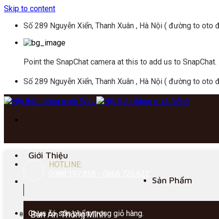
Skip to content
Số 289 Nguyễn Xiển, Thanh Xuân , Hà Nội ( đường to oto đ
Point the SnapChat camera at this to add us to SnapChat.
Số 289 Nguyễn Xiển, Thanh Xuân , Hà Nội ( đường to oto đ
Giới Thiệu
HOTLINE:
0988.197.858 - 0866.720.622
Sản Phẩm
Chưa có sản phẩm trong giỏ hàng.
Bàn Ăn Thông Minh