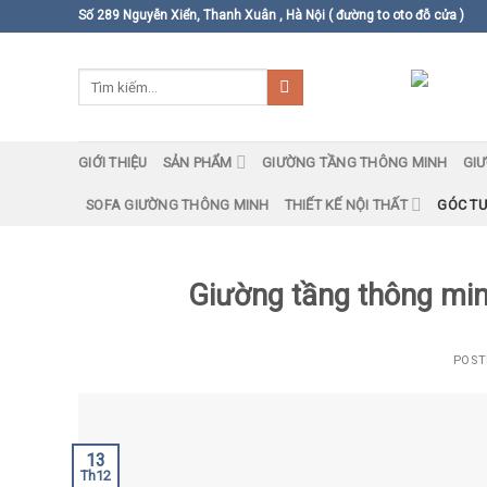
Skip
Số 289 Nguyễn Xiển, Thanh Xuân , Hà Nội ( đường to oto đỗ cửa )
to
content
GIỚI THIỆU
SẢN PHẨM
GIƯỜNG TẦNG THÔNG MINH
GI
SOFA GIƯỜNG THÔNG MINH
THIẾT KẾ NỘI THẤT
GÓC TƯ
Giường tầng thông minh
POST
13
Th12