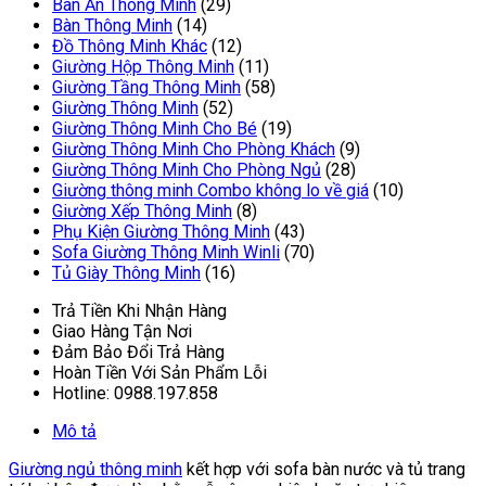
Bàn Ăn Thông Minh
(29)
Bàn Thông Minh
(14)
Đồ Thông Minh Khác
(12)
Giường Hộp Thông Minh
(11)
Giường Tầng Thông Minh
(58)
Giường Thông Minh
(52)
Giường Thông Minh Cho Bé
(19)
Giường Thông Minh Cho Phòng Khách
(9)
Giường Thông Minh Cho Phòng Ngủ
(28)
Giường thông minh Combo không lo về giá
(10)
Giường Xếp Thông Minh
(8)
Phụ Kiện Giường Thông Minh
(43)
Sofa Giường Thông Minh Winli
(70)
Tủ Giày Thông Minh
(16)
Trả Tiền Khi Nhận Hàng
Giao Hàng Tận Nơi
Đảm Bảo Đổi Trả Hàng
Hoàn Tiền Với Sản Phẩm Lỗi
Hotline: 0988.197.858
Mô tả
Giường ngủ thông minh
kết hợp với sofa bàn nước và tủ trang