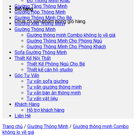
Đồ Thông Minh Khác
Giường Tầng Thông Minh
Giỏ hàng
Giường Hộp Thông Minh
Giường Thông Minh Cho Bé
Chưa có sản phẩm trong giỏ hàng.
Giường Xếp Thông Minh
Giường Thông Minh
Giường thông minh Combo không lo về giá
Giường Thông Minh Cho Phòng Ngủ
Giường Thông Minh Cho Phòng Khách
Sofa Giường Thông Minh
Thiết Kế Nội Thất
Thiết Kế Phòng Ngủ Cho Bé
Thiết kế căn hộ studio
Góc Tư Vấn
Tư vấn sofa giường
Tư vấn giường thông minh
Tư vấn bàn ăn thông minh
Tư vấn vật liệu
Khách Hàng
Hỗ trợ khách hàng
Liên Hệ
Trang chủ
/
Giường Thông Minh
/
Giường thông minh Combo
không lo về giá