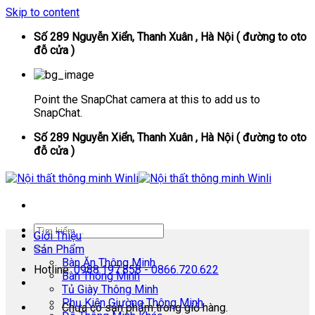
Skip to content
Số 289 Nguyễn Xiển, Thanh Xuân , Hà Nội ( đường to oto
đỗ cửa )
Point the SnapChat camera at this to add us to
SnapChat.
Số 289 Nguyễn Xiển, Thanh Xuân , Hà Nội ( đường to oto
đỗ cửa )
Giới Thiệu
Sản Phẩm
Bàn Ăn Thông Minh
Hotline:
0988.197.858 - 0866.720.622
Bàn Thông Minh
Tủ Giày Thông Minh
Phụ Kiện Giường Thông Minh
Chưa có sản phẩm trong giỏ hàng.