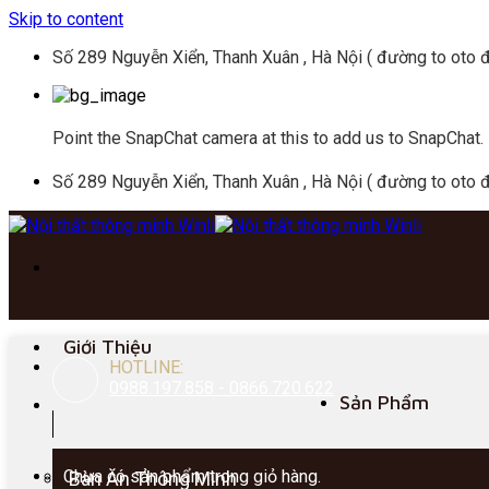
Skip to content
Số 289 Nguyễn Xiển, Thanh Xuân , Hà Nội ( đường to oto đ
Point the SnapChat camera at this to add us to SnapChat.
Số 289 Nguyễn Xiển, Thanh Xuân , Hà Nội ( đường to oto đ
Giới Thiệu
HOTLINE:
0988.197.858 - 0866.720.622
Sản Phẩm
Chưa có sản phẩm trong giỏ hàng.
Bàn Ăn Thông Minh