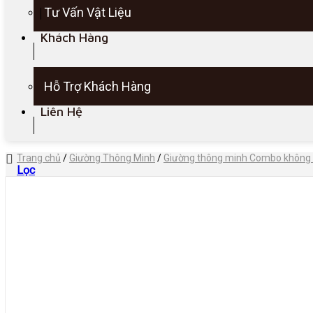
Tư Vấn Vật Liệu
Khách Hàng
Hỗ Trợ Khách Hàng
Liên Hệ
Trang chủ
/
Giường Thông Minh
/
Giường thông minh Combo không l
Lọc