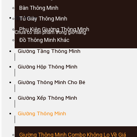
Bàn Thông Minh
Giỏ hàng
Tủ Giày Thông Minh
Phụ Kiện Giường Thông Minh
Chưa có sản phẩm trong giỏ hàng.
Đồ Thông Minh Khác
Giường Tầng Thông Minh
Giường Hộp Thông Minh
Giường Thông Minh Cho Bé
Giường Xếp Thông Minh
Giường Thông Minh
Giường Thông Minh Combo Không Lo Về Giá