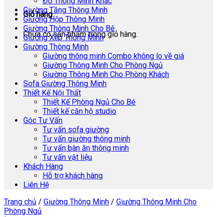
Đồ Thông Minh Khác
Giường Tầng Thông Minh
Giỏ hàng
Giường Hộp Thông Minh
Giường Thông Minh Cho Bé
Chưa có sản phẩm trong giỏ hàng.
Giường Xếp Thông Minh
Giường Thông Minh
Giường thông minh Combo không lo về giá
Giường Thông Minh Cho Phòng Ngủ
Giường Thông Minh Cho Phòng Khách
Sofa Giường Thông Minh
Thiết Kế Nội Thất
Thiết Kế Phòng Ngủ Cho Bé
Thiết kế căn hộ studio
Góc Tư Vấn
Tư vấn sofa giường
Tư vấn giường thông minh
Tư vấn bàn ăn thông minh
Tư vấn vật liệu
Khách Hàng
Hỗ trợ khách hàng
Liên Hệ
Trang chủ
/
Giường Thông Minh
/
Giường Thông Minh Cho
Phòng Ngủ