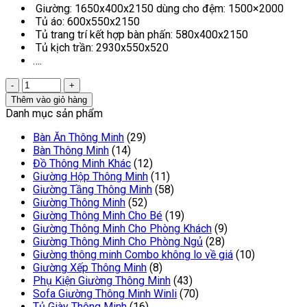
Giường: 1650x400x2150 dùng cho đệm: 1500×2000
Tủ áo: 600x550x2150
Tủ trang trí kết hợp bàn phấn: 580x400x2150
Tủ kịch trần: 2930x550x520
….
Thêm vào giỏ hàng
Danh mục sản phẩm
Bàn Ăn Thông Minh
(29)
Bàn Thông Minh
(14)
Đồ Thông Minh Khác
(12)
Giường Hộp Thông Minh
(11)
Giường Tầng Thông Minh
(58)
Giường Thông Minh
(52)
Giường Thông Minh Cho Bé
(19)
Giường Thông Minh Cho Phòng Khách
(9)
Giường Thông Minh Cho Phòng Ngủ
(28)
Giường thông minh Combo không lo về giá
(10)
Giường Xếp Thông Minh
(8)
Phụ Kiện Giường Thông Minh
(43)
Sofa Giường Thông Minh Winli
(70)
Tủ Giày Thông Minh
(16)