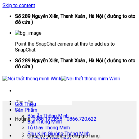
Skip to content
Số 289 Nguyễn Xiển, Thanh Xuân , Hà Nội ( đường to oto
đỗ cửa )
Point the SnapChat camera at this to add us to
SnapChat.
Số 289 Nguyễn Xiển, Thanh Xuân , Hà Nội ( đường to oto
đỗ cửa )
Giới Thiệu
Sản Phẩm
Bàn Ăn Thông Minh
Hotline:
0988.197.858 - 0866.720.622
Bàn Thông Minh
Tủ Giày Thông Minh
Phụ Kiện Giường Thông Minh
Chưa có sản phẩm trong giỏ hàng.