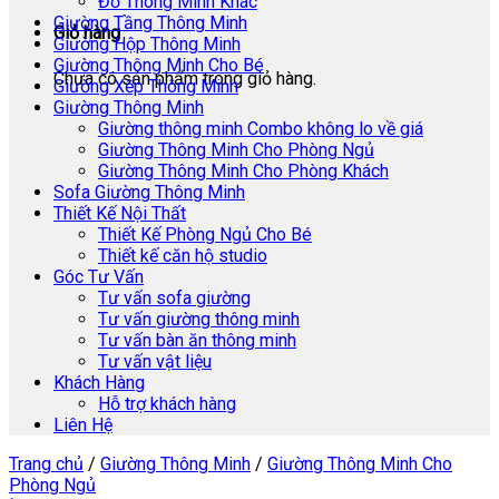
Đồ Thông Minh Khác
Giường Tầng Thông Minh
Giỏ hàng
Giường Hộp Thông Minh
Giường Thông Minh Cho Bé
Chưa có sản phẩm trong giỏ hàng.
Giường Xếp Thông Minh
Giường Thông Minh
Giường thông minh Combo không lo về giá
Giường Thông Minh Cho Phòng Ngủ
Giường Thông Minh Cho Phòng Khách
Sofa Giường Thông Minh
Thiết Kế Nội Thất
Thiết Kế Phòng Ngủ Cho Bé
Thiết kế căn hộ studio
Góc Tư Vấn
Tư vấn sofa giường
Tư vấn giường thông minh
Tư vấn bàn ăn thông minh
Tư vấn vật liệu
Khách Hàng
Hỗ trợ khách hàng
Liên Hệ
Trang chủ
/
Giường Thông Minh
/
Giường Thông Minh Cho
Phòng Ngủ