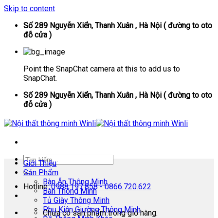
Skip to content
Số 289 Nguyễn Xiển, Thanh Xuân , Hà Nội ( đường to oto
đỗ cửa )
Point the SnapChat camera at this to add us to
SnapChat.
Số 289 Nguyễn Xiển, Thanh Xuân , Hà Nội ( đường to oto
đỗ cửa )
Giới Thiệu
Sản Phẩm
Bàn Ăn Thông Minh
Hotline:
0988.197.858 - 0866.720.622
Bàn Thông Minh
Tủ Giày Thông Minh
Phụ Kiện Giường Thông Minh
Chưa có sản phẩm trong giỏ hàng.