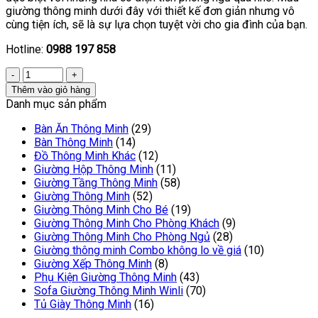
giường thông minh dưới đây với thiết kế đơn giản nhưng vô
cùng tiện ích, sẽ là sự lựa chọn tuyệt vời cho gia đình của bạn.
Hotline:
0988 197 858
Thêm vào giỏ hàng
Danh mục sản phẩm
Bàn Ăn Thông Minh
(29)
Bàn Thông Minh
(14)
Đồ Thông Minh Khác
(12)
Giường Hộp Thông Minh
(11)
Giường Tầng Thông Minh
(58)
Giường Thông Minh
(52)
Giường Thông Minh Cho Bé
(19)
Giường Thông Minh Cho Phòng Khách
(9)
Giường Thông Minh Cho Phòng Ngủ
(28)
Giường thông minh Combo không lo về giá
(10)
Giường Xếp Thông Minh
(8)
Phụ Kiện Giường Thông Minh
(43)
Sofa Giường Thông Minh Winli
(70)
Tủ Giày Thông Minh
(16)