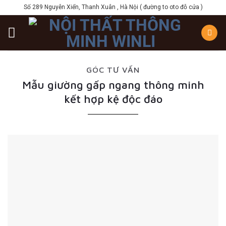
Skip
Số 289 Nguyễn Xiển, Thanh Xuân , Hà Nội ( đường to oto đỗ cửa )
to
content
GÓC TƯ VẤN
Mẫu giường gấp ngang thông minh
kết hợp kệ độc đáo