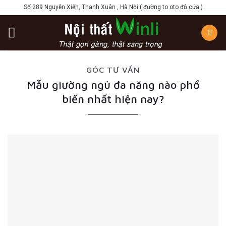
Skip
Số 289 Nguyễn Xiển, Thanh Xuân , Hà Nội ( đường to oto đỗ cửa )
to
content
GÓC TƯ VẤN
Mẫu giường ngủ đa năng nào phổ
biến nhất hiện nay?