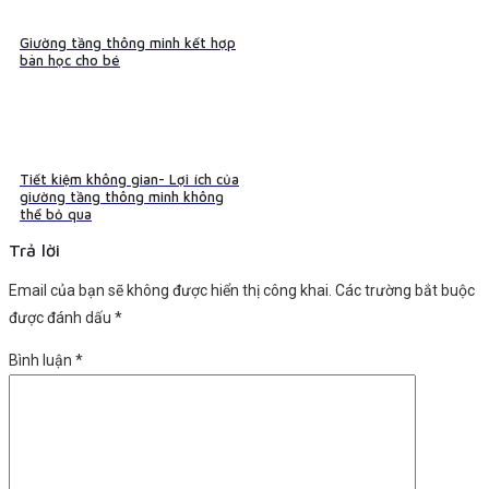
Giường tầng thông minh kết hợp
bàn học cho bé
Tiết kiệm không gian- Lợi ích của
giường tầng thông minh không
thể bỏ qua
Trả lời
Email của bạn sẽ không được hiển thị công khai.
Các trường bắt buộc
được đánh dấu
*
Bình luận
*