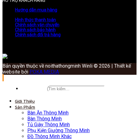
HỖ TRỢ KHÁCH HÀNG
Hướng dẫn mua hàng
Hình thức thanh toán
Chính sách vận chuyển
Chính sách bảo hành
Chính sách đổi trả hàng
Bản quyền thuộc về noithathongminh Winli © 2026 | Thiết kế
website bởi
POKA MEDIA
Giới Thiệu
Sản Phẩm
Bàn Ăn Thông Minh
Bàn Thông Minh
Tủ Giày Thông Minh
Phụ Kiện Giường Thông Minh
Đồ Thông Minh Khác