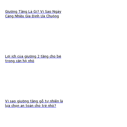
Giường Tầng Là Gì? Vì Sao Ngày
Càng Nhiều Gia Đình Ưa Chuộng
Lợi ích của giường 2 tầng cho bé
trong căn hộ nhỏ
Vì sao giường tầng gỗ tự nhiên là
lựa chọn an toàn cho trẻ nhỏ?