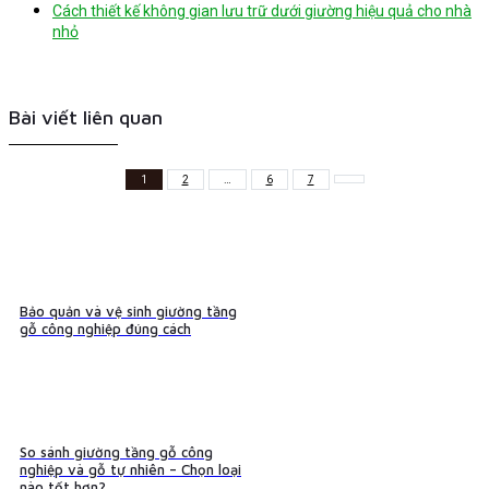
Cách thiết kế không gian lưu trữ dưới giường hiệu quả cho nhà
nhỏ
Bài viết liên quan
1
2
…
6
7
Bảo quản và vệ sinh giường tầng
gỗ công nghiệp đúng cách
So sánh giường tầng gỗ công
nghiệp và gỗ tự nhiên – Chọn loại
nào tốt hơn?