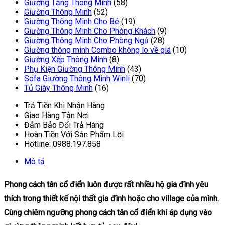
Giường Tầng Thông Minh
(58)
Giường Thông Minh
(52)
Giường Thông Minh Cho Bé
(19)
Giường Thông Minh Cho Phòng Khách
(9)
Giường Thông Minh Cho Phòng Ngủ
(28)
Giường thông minh Combo không lo về giá
(10)
Giường Xếp Thông Minh
(8)
Phụ Kiện Giường Thông Minh
(43)
Sofa Giường Thông Minh Winli
(70)
Tủ Giày Thông Minh
(16)
Trả Tiền Khi Nhận Hàng
Giao Hàng Tận Nơi
Đảm Bảo Đổi Trả Hàng
Hoàn Tiền Với Sản Phẩm Lỗi
Hotline: 0988.197.858
Mô tả
Phong cách tân cổ điển luôn được rất nhiều hộ gia đình yêu
thích trong thiết kế nội thất gia đình hoặc cho village của mình.
Cùng chiêm ngưỡng phong cách tân cổ điển khi áp dụng vào