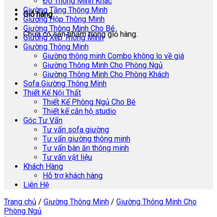
Đồ Thông Minh Khác
Giường Tầng Thông Minh
Giỏ hàng
Giường Hộp Thông Minh
Giường Thông Minh Cho Bé
Chưa có sản phẩm trong giỏ hàng.
Giường Xếp Thông Minh
Giường Thông Minh
Giường thông minh Combo không lo về giá
Giường Thông Minh Cho Phòng Ngủ
Giường Thông Minh Cho Phòng Khách
Sofa Giường Thông Minh
Thiết Kế Nội Thất
Thiết Kế Phòng Ngủ Cho Bé
Thiết kế căn hộ studio
Góc Tư Vấn
Tư vấn sofa giường
Tư vấn giường thông minh
Tư vấn bàn ăn thông minh
Tư vấn vật liệu
Khách Hàng
Hỗ trợ khách hàng
Liên Hệ
Trang chủ
/
Giường Thông Minh
/
Giường Thông Minh Cho
Phòng Ngủ