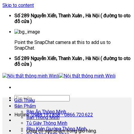
Skip to content
Số 289 Nguyễn Xiển, Thanh Xuân , Hà Nội ( đường to oto
đỗ cửa )
Point the SnapChat camera at this to add us to
SnapChat.
Số 289 Nguyễn Xiển, Thanh Xuân , Hà Nội ( đường to oto
đỗ cửa )
Giới Thiệu
Sản Phẩm
Bàn Ăn Thông Minh
Hotline:
0988.197.858 - 0866.720.622
Bàn Thông Minh
Tủ Giày Thông Minh
Phụ Kiện Giường Thông Minh
Chưa có sản phẩm trong giỏ hàng.