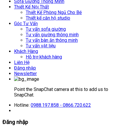
Sofa Giường Thông Minh
Thiết Kế Nội Thất
Thiết Kế Phòng Ngủ Cho Bé
Thiết kế căn hộ studio
Góc Tư Vấn
Tư vấn sofa giường
Tư vấn giường thông minh
Tư vấn bàn ăn thông minh
Tư vấn vật liệu
Khách Hàng
Hỗ trợ khách hàng
Liên Hệ
Đăng nhập
Newsletter
Point the SnapChat camera at this to add us to
SnapChat.
Hotline:
0988.197.858 - 0866.720.622
Đăng nhập