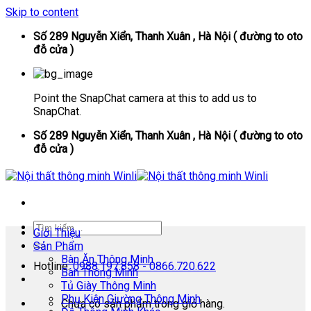
Skip to content
Số 289 Nguyễn Xiển, Thanh Xuân , Hà Nội ( đường to oto
đỗ cửa )
Point the SnapChat camera at this to add us to
SnapChat.
Số 289 Nguyễn Xiển, Thanh Xuân , Hà Nội ( đường to oto
đỗ cửa )
Giới Thiệu
Sản Phẩm
Bàn Ăn Thông Minh
Hotline:
0988.197.858 - 0866.720.622
Bàn Thông Minh
Tủ Giày Thông Minh
Phụ Kiện Giường Thông Minh
Chưa có sản phẩm trong giỏ hàng.