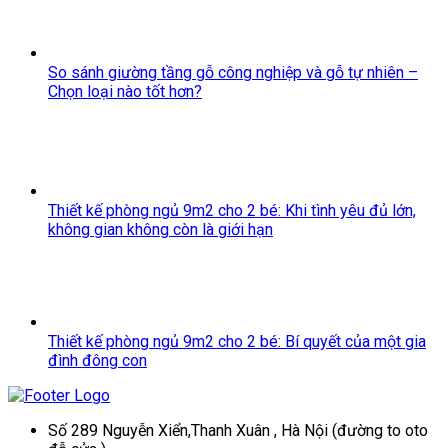
So sánh giường tầng gỗ công nghiệp và gỗ tự nhiên –
Chọn loại nào tốt hơn?
Thiết kế phòng ngủ 9m2 cho 2 bé: Khi tình yêu đủ lớn,
không gian không còn là giới hạn
Thiết kế phòng ngủ 9m2 cho 2 bé: Bí quyết của một gia
đình đông con
Số 289 Nguyễn Xiển,Thanh Xuân , Hà Nội (đường to oto