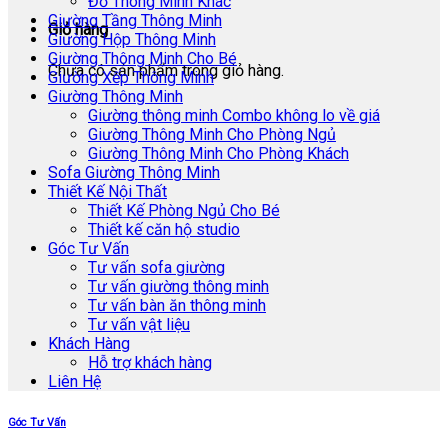
Đồ Thông Minh Khác
Giường Tầng Thông Minh
Giỏ hàng
Giường Hộp Thông Minh
Giường Thông Minh Cho Bé
Chưa có sản phẩm trong giỏ hàng.
Giường Xếp Thông Minh
Giường Thông Minh
Giường thông minh Combo không lo về giá
Giường Thông Minh Cho Phòng Ngủ
Giường Thông Minh Cho Phòng Khách
Sofa Giường Thông Minh
Thiết Kế Nội Thất
Thiết Kế Phòng Ngủ Cho Bé
Thiết kế căn hộ studio
Góc Tư Vấn
Tư vấn sofa giường
Tư vấn giường thông minh
Tư vấn bàn ăn thông minh
Tư vấn vật liệu
Khách Hàng
Hỗ trợ khách hàng
Liên Hệ
Góc Tư Vấn