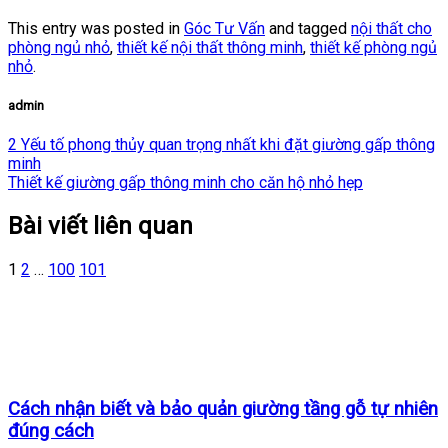
This entry was posted in
Góc Tư Vấn
and tagged
nội thất cho
phòng ngủ nhỏ
,
thiết kế nội thất thông minh
,
thiết kế phòng ngủ
nhỏ
.
admin
2 Yếu tố phong thủy quan trọng nhất khi đặt giường gấp thông
minh
Thiết kế giường gấp thông minh cho căn hộ nhỏ hẹp
Bài viết liên quan
1
2
…
100
101
Cách nhận biết và bảo quản giường tầng gỗ tự nhiên
đúng cách