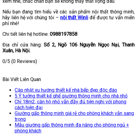
xem nhé, chắc chắn bạn sẽ không thấy thất vọng đâu.
Nếu bạn đang tìm hiểu về các sản phẩm nội thất thông minh,
hãy liên hệ với chúng tôi –
nội thất Winli
để được tư vấn miễn
phí nhé!
Chi tiết liên hệ hotline:
0988197858
Địa chỉ cửa hàng:
Số 2, Ngõ 106 Nguyễn Ngọc Nại, Thanh
Xuân, Hà Nội.
0/5
(0 Reviews)
Bài Viết Liên Quan
Cập nhật xu hướng thiết kế nhà bếp đẹp độc đáo
5 Ý tưởng thiết kế ghế giường thông minh cho nhà nhỏ
Chỉ 18m2, căn hộ nhỏ vẫn đầy đủ tiện nghi với phong
cách hiện đại
Giường gấp thông minh giá rẻ cho phòng khách vẫn sang
trọng
Mẫu giường gấp thông minh đa năng cho phòng ngủ +
phòng khách