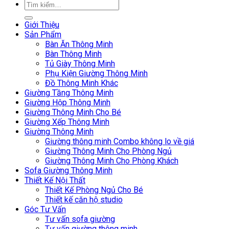
Giới Thiệu
Sản Phẩm
Bàn Ăn Thông Minh
Bàn Thông Minh
Tủ Giày Thông Minh
Phụ Kiện Giường Thông Minh
Đồ Thông Minh Khác
Giường Tầng Thông Minh
Giường Hộp Thông Minh
Giường Thông Minh Cho Bé
Giường Xếp Thông Minh
Giường Thông Minh
Giường thông minh Combo không lo về giá
Giường Thông Minh Cho Phòng Ngủ
Giường Thông Minh Cho Phòng Khách
Sofa Giường Thông Minh
Thiết Kế Nội Thất
Thiết Kế Phòng Ngủ Cho Bé
Thiết kế căn hộ studio
Góc Tư Vấn
Tư vấn sofa giường
Tư vấn giường thông minh