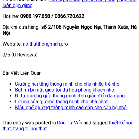
luôn gọn gàng
Hotline:
0988.197.858 / 0866.720.622
Địa chỉ cửa hàng:
số 2/106 Nguyễn Ngọc Nại, Thanh Xuân, Hà
Nội
Website:
noithatthongminh.pro
0/5
(0 Reviews)
Bài Viết Liên Quan
Giường hai tầng thông minh cho nhà nhiều trẻ nhỏ
Bật mí bí mật giúp tối đa hóa phòng khách nhỏ
Đi từ giường gấp thông minh đơn giản đến đa dụng
Lợi ích của giường thông minh cho nhà chật
Mẫu ghế giường thông minh cao cấp cho căn hộ nhỏ
This entry was posted in
Góc Tư Vấn
and tagged
thiết kế nội
thất
,
trang trí nội thất
.