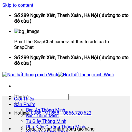
Skip to content
Số 289 Nguyễn Xiển, Thanh Xuân , Hà Nội ( đường to oto
đỗ cửa )
Point the SnapChat camera at this to add us to
SnapChat.
Số 289 Nguyễn Xiển, Thanh Xuân , Hà Nội ( đường to oto
đỗ cửa )
Giới Thiệu
Sản Phẩm
Bàn Ăn Thông Minh
Hotline:
0988.197.858 - 0866.720.622
Bàn Thông Minh
Tủ Giày Thông Minh
Phụ Kiện Giường Thông Minh
Chưa có sản phẩm trong giỏ hàng.