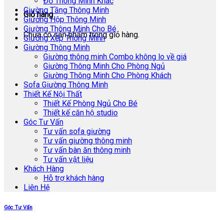
Đồ Thông Minh Khác
Giường Tầng Thông Minh
Giỏ hàng
Giường Hộp Thông Minh
Giường Thông Minh Cho Bé
Chưa có sản phẩm trong giỏ hàng.
Giường Xếp Thông Minh
Giường Thông Minh
Giường thông minh Combo không lo về giá
Giường Thông Minh Cho Phòng Ngủ
Giường Thông Minh Cho Phòng Khách
Sofa Giường Thông Minh
Thiết Kế Nội Thất
Thiết Kế Phòng Ngủ Cho Bé
Thiết kế căn hộ studio
Góc Tư Vấn
Tư vấn sofa giường
Tư vấn giường thông minh
Tư vấn bàn ăn thông minh
Tư vấn vật liệu
Khách Hàng
Hỗ trợ khách hàng
Liên Hệ
Góc Tư Vấn