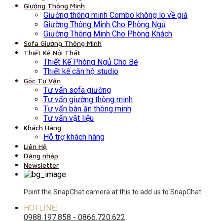
Giường Thông Minh
Giường thông minh Combo không lo về giá
Giường Thông Minh Cho Phòng Ngủ
Giường Thông Minh Cho Phòng Khách
Sofa Giường Thông Minh
Thiết Kế Nội Thất
Thiết Kế Phòng Ngủ Cho Bé
Thiết kế căn hộ studio
Góc Tư Vấn
Tư vấn sofa giường
Tư vấn giường thông minh
Tư vấn bàn ăn thông minh
Tư vấn vật liệu
Khách Hàng
Hỗ trợ khách hàng
Liên Hệ
Đăng nhập
Newsletter
Point the SnapChat camera at this to add us to SnapChat.
HOTLINE:
0988.197.858 - 0866.720.622