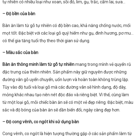
tự nhiên có nhiều loại như xoan, sồi đỏ, lim, gụ, trắc, cẩm lai, sưa…
– Độ bền của bàn
Bàn ăn làm từ gỗ tự nhiên có độ bền cao, khả năng chống nước, mối
mọt tốt. Đặc biệt với các loại gỗ quý hiếm như gụ, đinh hương, pơ mu…
có thể gia tăng tuổi thọ theo thời gian sử dụng.
– Màu sắc của bàn
Bàn ăn thông minh làm từ gỗ tự nhiên
mang trong mình vẻ quyến rũ
đặc trưng của thiên nhiên. Sản phẩm này giữ nguyên được những
đường vân gỗ uyển chuyển, uốn lượn và hoàn toàn không trùng lặp.
Tùy vào độ tuổi và loại gỗ mà các đường vân sẽ hình dạng, độ dày,
mỏng khác nhau tạo nên nét độc đáo và riêng biệt. Vì thế, cùng làm
từ một loại gỗ, mỗi chiếc bàn ăn sẽ có một vẻ đẹp riêng. Đặc biệt, màu
sắc và độ bóng của bàn ăn sẽ dần biến đổi, ngày càng đẹp hơn.
– Độ cong vênh, co ngót khi sử dụng bàn
Cong vênh, co ngót là hiện tượng thường gặp ở các sản phẩm làm từ