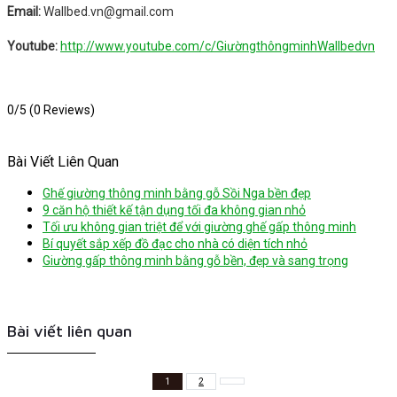
Email:
Wallbed.vn@gmail.com
Youtube:
http://www.youtube.com/c/GiườngthôngminhWallbedvn
0/5
(0 Reviews)
Bài Viết Liên Quan
Ghế giường thông minh bằng gỗ Sồi Nga bền đẹp
9 căn hộ thiết kế tận dụng tối đa không gian nhỏ
Tối ưu không gian triệt để với giường ghế gấp thông minh
Bí quyết sắp xếp đồ đạc cho nhà có diện tích nhỏ
Giường gấp thông minh bằng gỗ bền, đẹp và sang trọng
Bài viết liên quan
1
2