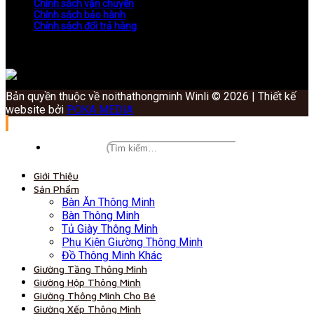
Chính sách vận chuyển
Chính sách bảo hành
Chính sách đổi trả hàng
Bản quyền thuộc về noithathongminh Winli © 2026 | Thiết kế
website bởi
POKA MEDIA
Giới Thiệu
Sản Phẩm
Bàn Ăn Thông Minh
Bàn Thông Minh
Tủ Giày Thông Minh
Phụ Kiện Giường Thông Minh
Đồ Thông Minh Khác
Giường Tầng Thông Minh
Giường Hộp Thông Minh
Giường Thông Minh Cho Bé
Giường Xếp Thông Minh