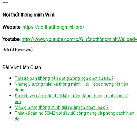
—–
Nội thất thông minh Winli
Website:
https://noithatthongminh.pro/
Youtube:
http://www.youtube.com/c/GiườngthôngminhWallbed
0/5
(0 Reviews)
Bài Viết Liên Quan
Tại sao bạn không nên đặt giường ngủ dưới cửa sổ?
Những ý tưởng thiết kế thông minh – dị – độc nhưng rất tiện
dụng
Đã mắt với các mẫu thiết kế giường tầng thông minh cho trẻ
em
Mẫu giường thông minh giá rẻ làm từ chất liệu gì?
Thiết kế căn hộ 50M2 với đầy đủ công năng và phong cách hiện
đại