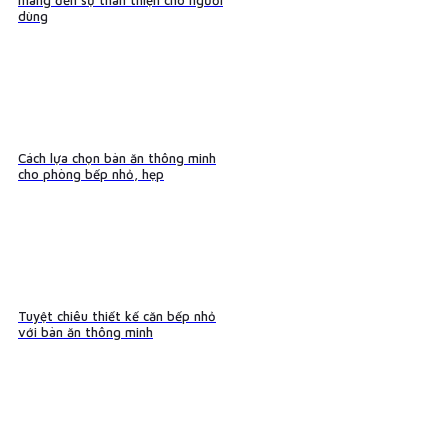
mang đến sự thân thiện cho người
dùng
Cách lựa chọn bàn ăn thông minh
cho phòng bếp nhỏ, hẹp
Tuyệt chiêu thiết kế căn bếp nhỏ
với bàn ăn thông minh