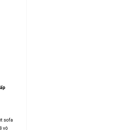
cấp
ệt sofa
ẽ vô