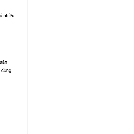
ủ nhiều
 sản
á cồng