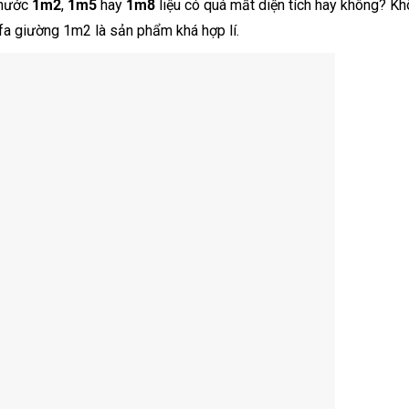
 thước
1m2
,
1m5
hay
1m8
liệu có quá mất diện tích hay không? Kh
fa giường 1m2 là sản phẩm khá hợp lí.