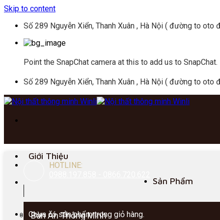
Skip to content
Số 289 Nguyễn Xiển, Thanh Xuân , Hà Nội ( đường to oto đ
Point the SnapChat camera at this to add us to SnapChat.
Số 289 Nguyễn Xiển, Thanh Xuân , Hà Nội ( đường to oto đ
Giới Thiệu
HOTLINE:
0988.197.858 - 0866.720.622
Sản Phẩm
Chưa có sản phẩm trong giỏ hàng.
Bàn Ăn Thông Minh