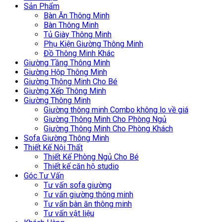
Sản Phẩm
Bàn Ăn Thông Minh
Bàn Thông Minh
Tủ Giày Thông Minh
Phụ Kiện Giường Thông Minh
Đồ Thông Minh Khác
Giường Tầng Thông Minh
Giường Hộp Thông Minh
Giường Thông Minh Cho Bé
Giường Xếp Thông Minh
Giường Thông Minh
Giường thông minh Combo không lo về giá
Giường Thông Minh Cho Phòng Ngủ
Giường Thông Minh Cho Phòng Khách
Sofa Giường Thông Minh
Thiết Kế Nội Thất
Thiết Kế Phòng Ngủ Cho Bé
Thiết kế căn hộ studio
Góc Tư Vấn
Tư vấn sofa giường
Tư vấn giường thông minh
Tư vấn bàn ăn thông minh
Tư vấn vật liệu