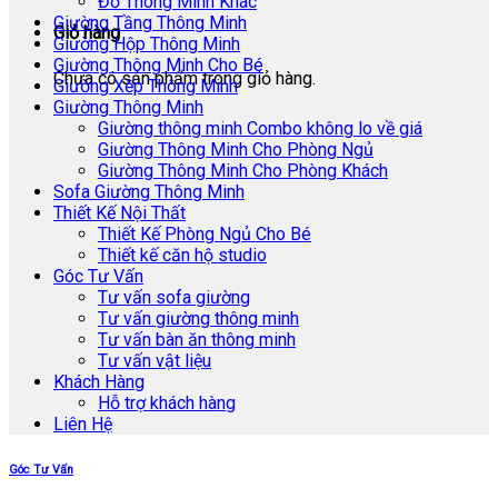
Đồ Thông Minh Khác
Giường Tầng Thông Minh
Giỏ hàng
Giường Hộp Thông Minh
Giường Thông Minh Cho Bé
Chưa có sản phẩm trong giỏ hàng.
Giường Xếp Thông Minh
Giường Thông Minh
Giường thông minh Combo không lo về giá
Giường Thông Minh Cho Phòng Ngủ
Giường Thông Minh Cho Phòng Khách
Sofa Giường Thông Minh
Thiết Kế Nội Thất
Thiết Kế Phòng Ngủ Cho Bé
Thiết kế căn hộ studio
Góc Tư Vấn
Tư vấn sofa giường
Tư vấn giường thông minh
Tư vấn bàn ăn thông minh
Tư vấn vật liệu
Khách Hàng
Hỗ trợ khách hàng
Liên Hệ
Góc Tư Vấn