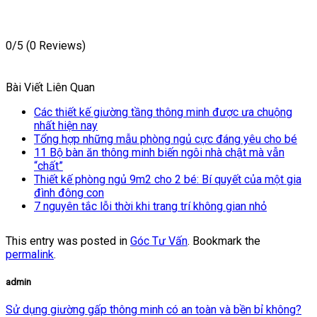
0/5
(0 Reviews)
Bài Viết Liên Quan
Các thiết kế giường tầng thông minh được ưa chuộng
nhất hiện nay
Tổng hợp những mẫu phòng ngủ cực đáng yêu cho bé
11 Bộ bàn ăn thông minh biến ngôi nhà chật mà vẫn
“chất”
Thiết kế phòng ngủ 9m2 cho 2 bé: Bí quyết của một gia
đình đông con
7 nguyên tắc lỗi thời khi trang trí không gian nhỏ
This entry was posted in
Góc Tư Vấn
. Bookmark the
permalink
.
admin
Sử dụng giường gấp thông minh có an toàn và bền bỉ không?