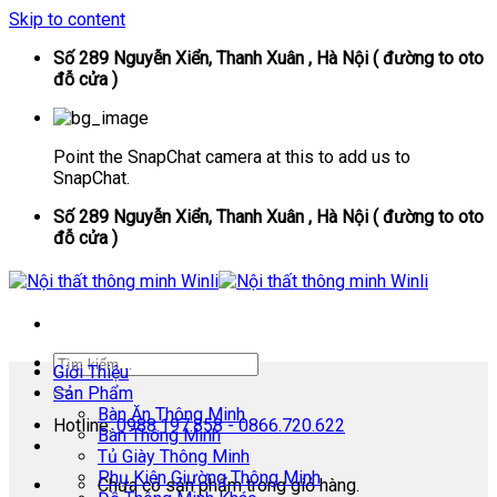
Skip to content
Số 289 Nguyễn Xiển, Thanh Xuân , Hà Nội ( đường to oto
đỗ cửa )
Point the SnapChat camera at this to add us to
SnapChat.
Số 289 Nguyễn Xiển, Thanh Xuân , Hà Nội ( đường to oto
đỗ cửa )
Giới Thiệu
Sản Phẩm
Bàn Ăn Thông Minh
Hotline:
0988.197.858 - 0866.720.622
Bàn Thông Minh
Tủ Giày Thông Minh
Phụ Kiện Giường Thông Minh
Chưa có sản phẩm trong giỏ hàng.