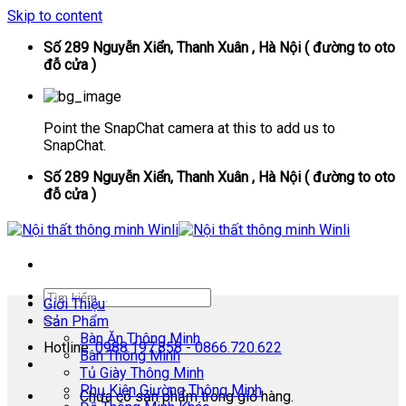
Skip to content
Số 289 Nguyễn Xiển, Thanh Xuân , Hà Nội ( đường to oto
đỗ cửa )
Point the SnapChat camera at this to add us to
SnapChat.
Số 289 Nguyễn Xiển, Thanh Xuân , Hà Nội ( đường to oto
đỗ cửa )
Giới Thiệu
Sản Phẩm
Bàn Ăn Thông Minh
Hotline:
0988.197.858 - 0866.720.622
Bàn Thông Minh
Tủ Giày Thông Minh
Phụ Kiện Giường Thông Minh
Chưa có sản phẩm trong giỏ hàng.