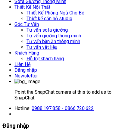
Sofa Giường Thông Minh
Thiết Kế Nội Thất
Thiết Kế Phòng Ngủ Cho Bé
Thiết kế căn hộ studio
Góc Tư Vấn
Tư vấn sofa giường
Tư vấn giường thông minh
Tư vấn bàn ăn thông minh
Tư vấn vật liệu
Khách Hàng
Hỗ trợ khách hàng
Liên Hệ
Đăng nhập
Newsletter
Point the SnapChat camera at this to add us to
SnapChat.
Hotline:
0988.197.858 - 0866.720.622
Đăng nhập