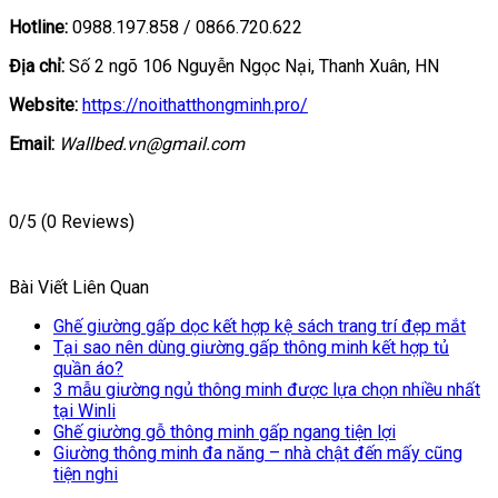
Hotline:
0988.197.858 / 0866.720.622
Địa chỉ:
Số 2 ngõ 106 Nguyễn Ngọc Nại, Thanh Xuân, HN
Website:
https://noithatthongminh.pro/
Email:
Wallbed.vn@gmail.com
0/5
(0 Reviews)
Bài Viết Liên Quan
Ghế giường gấp dọc kết hợp kệ sách trang trí đẹp mắt
Tại sao nên dùng giường gấp thông minh kết hợp tủ
quần áo?
3 mẫu giường ngủ thông minh được lựa chọn nhiều nhất
tại Winli
Ghế giường gỗ thông minh gấp ngang tiện lợi
Giường thông minh đa năng – nhà chật đến mấy cũng
tiện nghi