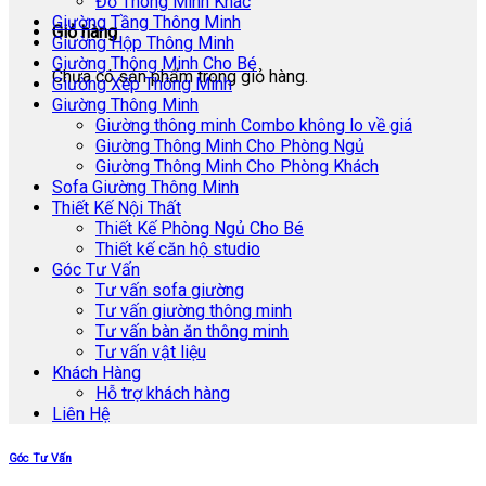
Đồ Thông Minh Khác
Giường Tầng Thông Minh
Giỏ hàng
Giường Hộp Thông Minh
Giường Thông Minh Cho Bé
Chưa có sản phẩm trong giỏ hàng.
Giường Xếp Thông Minh
Giường Thông Minh
Giường thông minh Combo không lo về giá
Giường Thông Minh Cho Phòng Ngủ
Giường Thông Minh Cho Phòng Khách
Sofa Giường Thông Minh
Thiết Kế Nội Thất
Thiết Kế Phòng Ngủ Cho Bé
Thiết kế căn hộ studio
Góc Tư Vấn
Tư vấn sofa giường
Tư vấn giường thông minh
Tư vấn bàn ăn thông minh
Tư vấn vật liệu
Khách Hàng
Hỗ trợ khách hàng
Liên Hệ
Góc Tư Vấn