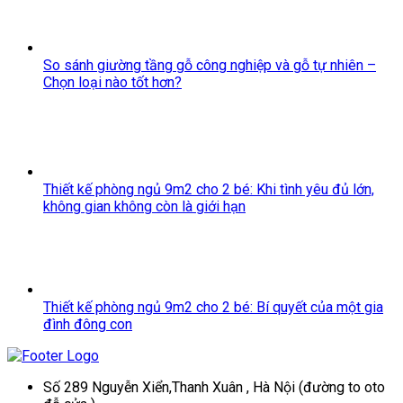
So sánh giường tầng gỗ công nghiệp và gỗ tự nhiên –
Chọn loại nào tốt hơn?
Thiết kế phòng ngủ 9m2 cho 2 bé: Khi tình yêu đủ lớn,
không gian không còn là giới hạn
Thiết kế phòng ngủ 9m2 cho 2 bé: Bí quyết của một gia
đình đông con
Số 289 Nguyễn Xiển,Thanh Xuân , Hà Nội (đường to oto