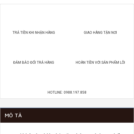
TRẢ TIỀN KHI NHẬN HÀNG
GIAO HÀNG TẬN NƠI
ĐẢM BẢO ĐỔI TRẢ HÀNG
HOÀN TIỀN VỚI SẢN PHẨM LỖI
HOTLINE: 0988.197.858
MÔ TẢ