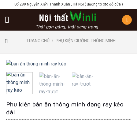
Skip
Số 289 Nguyễn Xiển, Thanh Xuân , Hà Nội ( đường to oto đỗ cửa )
to
content
TRANG CHỦ
/
PHỤ KIỆN GIƯỜNG THÔNG MINH
Phụ kiện bàn ăn thông minh dạng ray kéo
dài