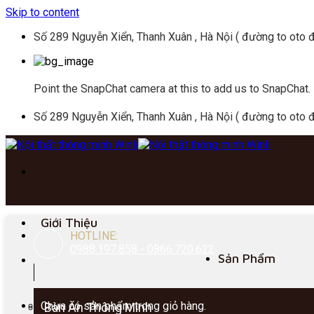
Skip to content
Số 289 Nguyễn Xiển, Thanh Xuân , Hà Nội ( đường to oto đ
Point the SnapChat camera at this to add us to SnapChat.
Số 289 Nguyễn Xiển, Thanh Xuân , Hà Nội ( đường to oto đ
Giới Thiệu
HOTLINE:
0988.197.858 - 0866.720.622
Sản Phẩm
Chưa có sản phẩm trong giỏ hàng.
Bàn Ăn Thông Minh