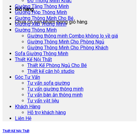
Đồ Thông Minh Khác
Giường Tầng Thông Minh
Giỏ hàng
Giường Hộp Thông Minh
Giường Thông Minh Cho Bé
Chưa có sản phẩm trong giỏ hàng.
Giường Xếp Thông Minh
Giường Thông Minh
Giường thông minh Combo không lo về giá
Giường Thông Minh Cho Phòng Ngủ
Giường Thông Minh Cho Phòng Khách
Sofa Giường Thông Minh
Thiết Kế Nội Thất
Thiết Kế Phòng Ngủ Cho Bé
Thiết kế căn hộ studio
Góc Tư Vấn
Tư vấn sofa giường
Tư vấn giường thông minh
Tư vấn bàn ăn thông minh
Tư vấn vật liệu
Khách Hàng
Hỗ trợ khách hàng
Liên Hệ
Thiết Kế Nội Thất