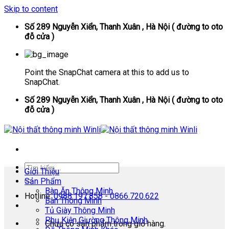
Skip to content
Số 289 Nguyễn Xiển, Thanh Xuân , Hà Nội ( đường to oto
đỗ cửa )
Point the SnapChat camera at this to add us to
SnapChat.
Số 289 Nguyễn Xiển, Thanh Xuân , Hà Nội ( đường to oto
đỗ cửa )
Giới Thiệu
Sản Phẩm
Bàn Ăn Thông Minh
Hotline:
0988.197.858 - 0866.720.622
Bàn Thông Minh
Tủ Giày Thông Minh
Phụ Kiện Giường Thông Minh
Chưa có sản phẩm trong giỏ hàng.