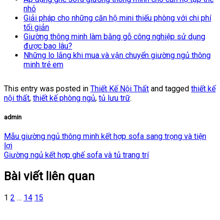
nhỏ
Giải pháp cho những căn hộ mini thiếu phòng với chi phí
tối giản
Giường thông minh làm bằng gỗ công nghiệp sử dụng
được bao lâu?
Những lo lắng khi mua và vận chuyển giường ngủ thông
minh trẻ em
This entry was posted in
Thiết Kế Nội Thất
and tagged
thiết kế
nội thất
,
thiết kế phòng ngủ
,
tủ lưu trữ
.
admin
Mẫu giường ngủ thông minh kết hợp sofa sang trọng và tiện
lợi
Giường ngủ kết hợp ghế sofa và tủ trang trí
Bài viết liên quan
1
2
…
14
15