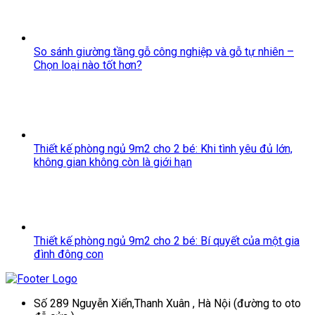
So sánh giường tầng gỗ công nghiệp và gỗ tự nhiên –
Chọn loại nào tốt hơn?
Thiết kế phòng ngủ 9m2 cho 2 bé: Khi tình yêu đủ lớn,
không gian không còn là giới hạn
Thiết kế phòng ngủ 9m2 cho 2 bé: Bí quyết của một gia
đình đông con
Số 289 Nguyễn Xiển,Thanh Xuân , Hà Nội (đường to oto