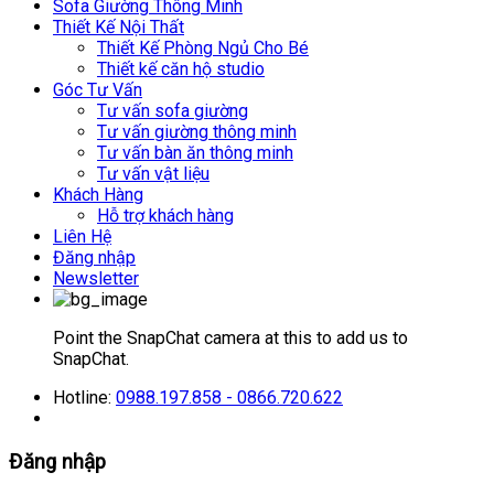
Sofa Giường Thông Minh
Thiết Kế Nội Thất
Thiết Kế Phòng Ngủ Cho Bé
Thiết kế căn hộ studio
Góc Tư Vấn
Tư vấn sofa giường
Tư vấn giường thông minh
Tư vấn bàn ăn thông minh
Tư vấn vật liệu
Khách Hàng
Hỗ trợ khách hàng
Liên Hệ
Đăng nhập
Newsletter
Point the SnapChat camera at this to add us to
SnapChat.
Hotline:
0988.197.858 - 0866.720.622
Đăng nhập