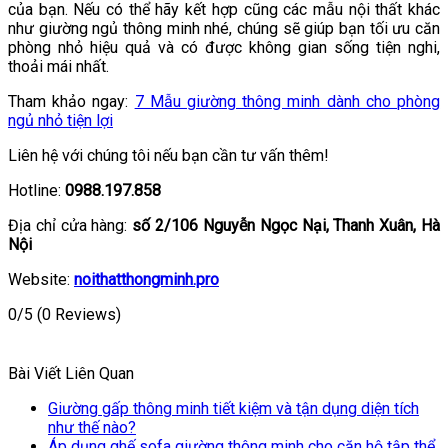
của bạn. Nếu có thể hãy kết hợp cũng các mẫu nội thất khác
như giường ngủ thông minh nhé, chúng sẽ giúp bạn tối ưu căn
phòng nhỏ hiệu quả và có được không gian sống tiện nghi,
thoải mái nhất.
Tham khảo ngay:
7 Mẫu giường thông minh dành cho phòng
ngủ nhỏ tiện lợi
Liên hệ với chúng tôi nếu bạn cần tư vấn thêm!
Hotline:
0988.197.858
Địa chỉ cửa hàng:
số 2/106 Nguyễn Ngọc Nại, Thanh Xuân, Hà
Nội
Website:
noithatthongminh.pro
0/5
(0 Reviews)
Bài Viết Liên Quan
Giường gấp thông minh tiết kiệm và tận dụng diện tích
như thế nào?
Áp dụng ghế sofa giường thông minh cho căn hộ tập thể