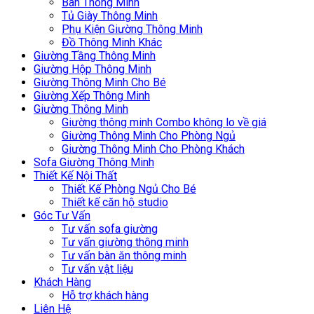
Bàn Thông Minh
Tủ Giày Thông Minh
Phụ Kiện Giường Thông Minh
Đồ Thông Minh Khác
Giường Tầng Thông Minh
Giường Hộp Thông Minh
Giường Thông Minh Cho Bé
Giường Xếp Thông Minh
Giường Thông Minh
Giường thông minh Combo không lo về giá
Giường Thông Minh Cho Phòng Ngủ
Giường Thông Minh Cho Phòng Khách
Sofa Giường Thông Minh
Thiết Kế Nội Thất
Thiết Kế Phòng Ngủ Cho Bé
Thiết kế căn hộ studio
Góc Tư Vấn
Tư vấn sofa giường
Tư vấn giường thông minh
Tư vấn bàn ăn thông minh
Tư vấn vật liệu
Khách Hàng
Hỗ trợ khách hàng
Liên Hệ