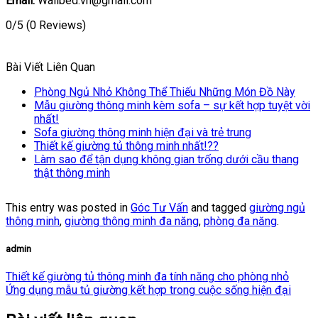
Email:
Wallbed.vn@gmail.com
0/5
(0 Reviews)
Bài Viết Liên Quan
Phòng Ngủ Nhỏ Không Thể Thiếu Những Món Đồ Này
Mẫu giường thông minh kèm sofa – sự kết hợp tuyệt vời
nhất!
Sofa giường thông minh hiện đại và trẻ trung
Thiết kế giường tủ thông minh nhất!??
Làm sao để tận dụng không gian trống dưới cầu thang
thật thông minh
This entry was posted in
Góc Tư Vấn
and tagged
giường ngủ
thông minh
,
giường thông minh đa năng
,
phòng đa năng
.
admin
Thiết kế giường tủ thông minh đa tính năng cho phòng nhỏ
Ứng dụng mẫu tủ giường kết hợp trong cuộc sống hiện đại