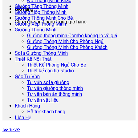
Đồ Thông Minh Khác
Giường Tầng Thông Minh
Giỏ hàng
Giường Hộp Thông Minh
Giường Thông Minh Cho Bé
Chưa có sản phẩm trong giỏ hàng.
Giường Xếp Thông Minh
Giường Thông Minh
Giường thông minh Combo không lo về giá
Giường Thông Minh Cho Phòng Ngủ
Giường Thông Minh Cho Phòng Khách
Sofa Giường Thông Minh
Thiết Kế Nội Thất
Thiết Kế Phòng Ngủ Cho Bé
Thiết kế căn hộ studio
Góc Tư Vấn
Tư vấn sofa giường
Tư vấn giường thông minh
Tư vấn bàn ăn thông minh
Tư vấn vật liệu
Khách Hàng
Hỗ trợ khách hàng
Liên Hệ
Góc Tư Vấn