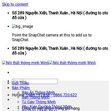
Skip to content
Số 289 Nguyễn Xiển, Thanh Xuân , Hà Nội ( đường to oto
đỗ cửa )
Point the SnapChat camera at this to add us to
SnapChat.
Số 289 Nguyễn Xiển, Thanh Xuân , Hà Nội ( đường to oto
đỗ cửa )
Giới Thiệu
Sản Phẩm
Bàn Ăn Thông Minh
Hotline:
0988.197.858 - 0866.720.622
Bàn Thông Minh
Tủ Giày Thông Minh
Phụ Kiện Giường Thông Minh
Chưa có sản phẩm trong giỏ hàng.