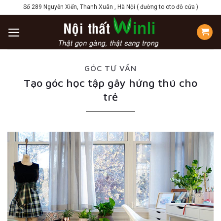
Skip
Số 289 Nguyễn Xiển, Thanh Xuân , Hà Nội ( đường to oto đỗ cửa )
to
content
GÓC TƯ VẤN
Tạo góc học tập gây hứng thú cho
trẻ