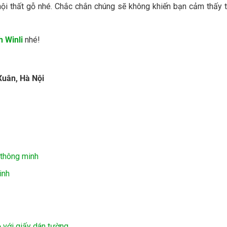
nội thất gỗ nhé. Chắc chắn chúng sẽ không khiến bạn cảm thấy 
h Winli
nhé!
Xuân, Hà Nội
 thông minh
inh
 với giấy dán tường