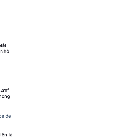
iải
 Nhỏ
12m²
không
iên là