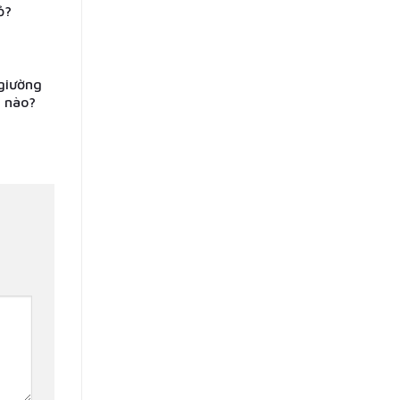
ỏ?
giường
i nào?