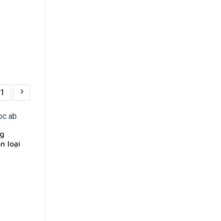
1
ng
n loại