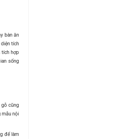
ay bàn ăn
diện tích
à tích hợp
gian sống
ừ gỗ cũng
g mẫu nội
ng để làm