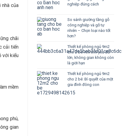
nghiệp đúng cách
i nhà của
So sánh giường tầng gỗ
công nghiệp và gỗ tự
nhiên – Chọn loại nào tốt
hơn?
vững chãi
 cải tiến
Thiết kế phòng ngủ 9m2
cho 2 bé: Khi tình yêu đủ
 với kiểu
lớn, không gian không còn
là giới hạn
Thiết kế phòng ngủ 9m2
cho 2 bé: Bí quyết của một
gia đình đông con
g làm mềm
hong phú,
hông gian