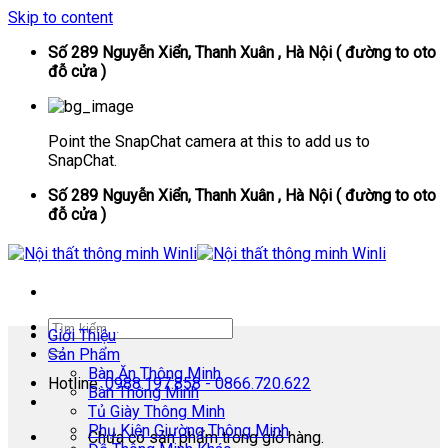
Skip to content
Số 289 Nguyễn Xiển, Thanh Xuân , Hà Nội ( đường to oto
đỗ cửa )
Point the SnapChat camera at this to add us to
SnapChat.
Số 289 Nguyễn Xiển, Thanh Xuân , Hà Nội ( đường to oto
đỗ cửa )
Giới Thiệu
Sản Phẩm
Bàn Ăn Thông Minh
Hotline:
0988.197.858 - 0866.720.622
Bàn Thông Minh
Tủ Giày Thông Minh
Phụ Kiện Giường Thông Minh
Chưa có sản phẩm trong giỏ hàng.