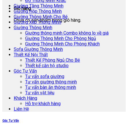
Đồ Thông Minh Khác
Giường Tầng Thông Minh
Giỏ hàng
Giường Hộp Thông Minh
Giường Thông Minh Cho Bé
Chưa có sản phẩm trong giỏ hàng.
Giường Xếp Thông Minh
Giường Thông Minh
Giường thông minh Combo không lo về giá
Giường Thông Minh Cho Phòng Ngủ
Giường Thông Minh Cho Phòng Khách
Sofa Giường Thông Minh
Thiết Kế Nội Thất
Thiết Kế Phòng Ngủ Cho Bé
Thiết kế căn hộ studio
Góc Tư Vấn
Tư vấn sofa giường
Tư vấn giường thông minh
Tư vấn bàn ăn thông minh
Tư vấn vật liệu
Khách Hàng
Hỗ trợ khách hàng
Liên Hệ
Góc Tư Vấn