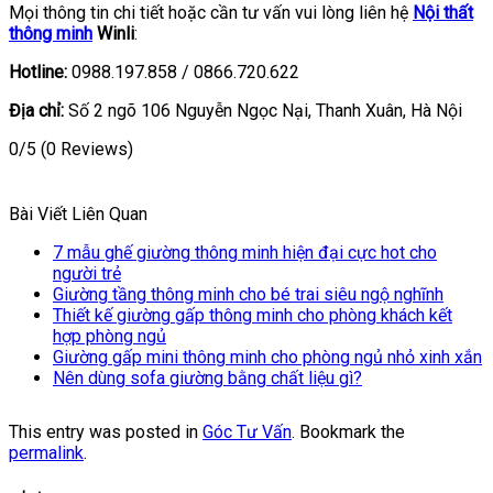
Mọi thông tin chi tiết hoặc cần tư vấn vui lòng liên hệ
Nội thất
thông minh
Winli
:
Hotline:
0988.197.858 / 0866.720.622
Địa chỉ:
Số 2 ngõ 106 Nguyễn Ngọc Nại, Thanh Xuân, Hà Nội
0/5
(0 Reviews)
Bài Viết Liên Quan
7 mẫu ghế giường thông minh hiện đại cực hot cho
người trẻ
Giường tầng thông minh cho bé trai siêu ngộ nghĩnh
Thiết kế giường gấp thông minh cho phòng khách kết
hợp phòng ngủ
Giường gấp mini thông minh cho phòng ngủ nhỏ xinh xắn
Nên dùng sofa giường bằng chất liệu gì?
This entry was posted in
Góc Tư Vấn
. Bookmark the
permalink
.