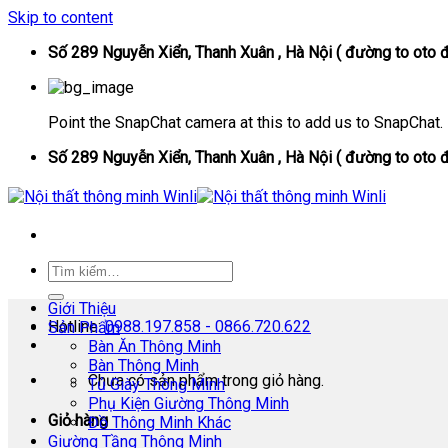
Skip to content
Số 289 Nguyễn Xiển, Thanh Xuân , Hà Nội ( đường to oto đ
Point the SnapChat camera at this to add us to SnapChat.
Số 289 Nguyễn Xiển, Thanh Xuân , Hà Nội ( đường to oto đ
Giới Thiệu
Hotline:
0988.197.858 - 0866.720.622
Sản Phẩm
Bàn Ăn Thông Minh
Bàn Thông Minh
Chưa có sản phẩm trong giỏ hàng.
Tủ Giày Thông Minh
Phụ Kiện Giường Thông Minh
Giỏ hàng
Đồ Thông Minh Khác
Giường Tầng Thông Minh