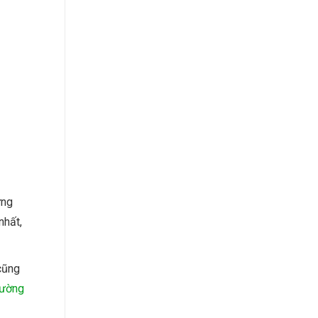
ững
nhất,
 cũng
iường