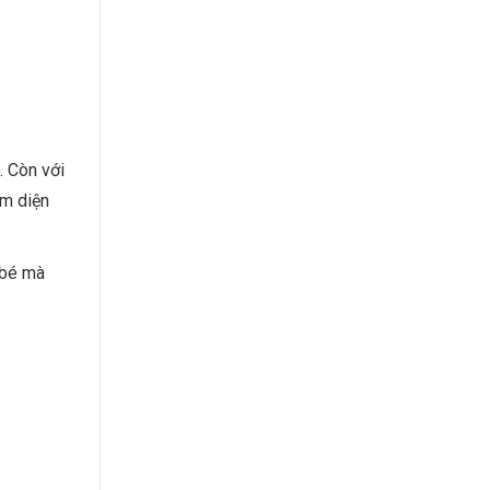
. Còn với
ệm diện
 bé mà