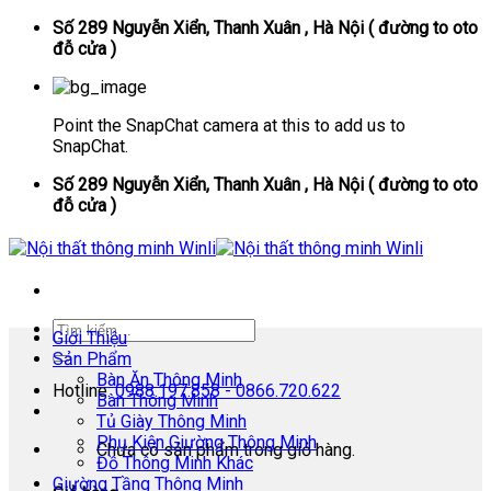
Skip
Số 289 Nguyễn Xiển, Thanh Xuân , Hà Nội ( đường to oto
to
đỗ cửa )
content
Point the SnapChat camera at this to add us to
SnapChat.
Số 289 Nguyễn Xiển, Thanh Xuân , Hà Nội ( đường to oto
đỗ cửa )
Giới Thiệu
Sản Phẩm
Bàn Ăn Thông Minh
Hotline:
0988.197.858 - 0866.720.622
Bàn Thông Minh
Tủ Giày Thông Minh
Phụ Kiện Giường Thông Minh
Chưa có sản phẩm trong giỏ hàng.
Đồ Thông Minh Khác
Giường Tầng Thông Minh