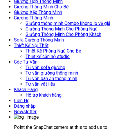
Giường Hộp Thông Minh
Giường Thông Minh Cho Bé
Giường Xếp Thông Minh
Giường Thông Minh
Giường thông minh Combo không lo về giá
Giường Thông Minh Cho Phòng Ngủ
Giường Thông Minh Cho Phòng Khách
Sofa Giường Thông Minh
Thiết Kế Nội Thất
Thiết Kế Phòng Ngủ Cho Bé
Thiết kế căn hộ studio
Góc Tư Vấn
Tư vấn sofa giường
Tư vấn giường thông minh
Tư vấn bàn ăn thông minh
Tư vấn vật liệu
Khách Hàng
Hỗ trợ khách hàng
Liên Hệ
Đăng nhập
Newsletter
Point the SnapChat camera at this to add us to