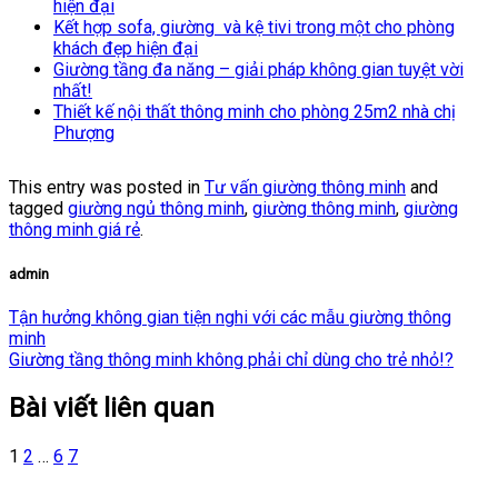
hiện đại
Kết hợp sofa, giường và kệ tivi trong một cho phòng
khách đẹp hiện đại
Giường tầng đa năng – giải pháp không gian tuyệt vời
nhất!
Thiết kế nội thất thông minh cho phòng 25m2 nhà chị
Phượng
This entry was posted in
Tư vấn giường thông minh
and
tagged
giường ngủ thông minh
,
giường thông minh
,
giường
thông minh giá rẻ
.
admin
Tận hưởng không gian tiện nghi với các mẫu giường thông
minh
Giường tầng thông minh không phải chỉ dùng cho trẻ nhỏ!?
Bài viết liên quan
1
2
…
6
7