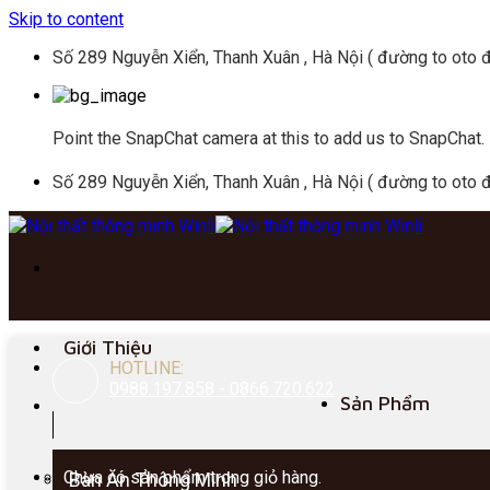
Skip to content
Số 289 Nguyễn Xiển, Thanh Xuân , Hà Nội ( đường to oto đ
Point the SnapChat camera at this to add us to SnapChat.
Số 289 Nguyễn Xiển, Thanh Xuân , Hà Nội ( đường to oto đ
Giới Thiệu
HOTLINE:
0988.197.858 - 0866.720.622
Sản Phẩm
Chưa có sản phẩm trong giỏ hàng.
Bàn Ăn Thông Minh