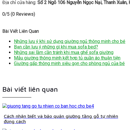
Địa chỉ cửa hàng:
Số 2 Ngõ 106 Nguyễn Ngọc Nại, Thanh Xuân, 
0/5
(0 Reviews)
Bài Viết Liên Quan
Những lưu ý khi sử dụng giường ngủ thông minh cho bé
Bạn cần lưu ý những gì khi mua sofa bed?
Những sai lầm cần tránh khi mua ghế sofa giường
Mẫu giường thông minh kết hợp tủ quần áo thuận tiện
Giường gấp thông minh siêu gọn cho phòng ngủ của bé
Bài viết liên quan
Cách nhận biết và bảo quản giường tầng gỗ tự nhiên
đúng cách