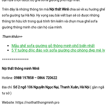
Trên đây là những thông tin mà
Nội thất Winli
chia sẻ về xu hướng ghế
sofa giường tại Hà Nội. Hy vọng sau bài viết bạn sẽ có được những
thông tin hữu ích trong quá trình tìm kiếm và chọn mua ghế sofa
giường thông minh cho căn hộ của mình.
Tham khảo>>
Mẫu ghế sofa giường gỗ thông minh phổ biến nhất
5 Ý tưởng độc đáo với sofa giường cho phòng đẹp mê ly
==============
Nội thất thông minh Winli
Hotline:
0988 197858 – 0866 720622
Địa chỉ:
Số 2 ngõ 106 Nguyễn Ngọc Nại, Thanh Xuân, Hà Nội
( gần ngã
tư sở )
Website: https://noithatthongminh.pro