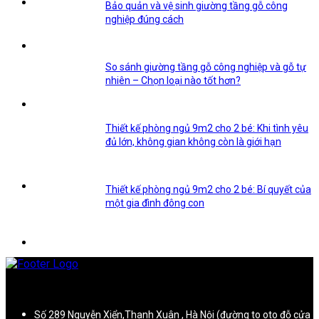
Bảo quản và vệ sinh giường tầng gỗ công
nghiệp đúng cách
So sánh giường tầng gỗ công nghiệp và gỗ tự
nhiên – Chọn loại nào tốt hơn?
Thiết kế phòng ngủ 9m2 cho 2 bé: Khi tình yêu
đủ lớn, không gian không còn là giới hạn
Thiết kế phòng ngủ 9m2 cho 2 bé: Bí quyết của
một gia đình đông con
Số 289 Nguyễn Xiển,Thanh Xuân , Hà Nội (đường to oto đỗ cửa