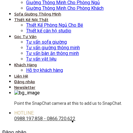
Giường Thông Minh Cho Phòng Ngủ
Giường Thông Minh Cho Phòng Khách
Sofa Giường Thông Minh
Thiết Kế Nội Thất
Thiết Kế Phòng Ngủ Cho Bé
Thiết kế căn hộ studio
Góc Tư Vấn
Tư vấn sofa giường
Tư vấn giường thông minh
Tư vấn bàn ăn thông minh
Tư vấn vật liệu
Khách Hàng
Hỗ trợ khách hàng
Liên Hệ
Đăng nhập
Newsletter
Point the SnapChat camera at this to add us to SnapChat.
HOTLINE:
0988.197.858 - 0866.720.622
Đăng nhập