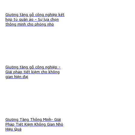
Giường tầng gỗ công nghiệp kết
hợp tủ quần áo – Sự lựa chọn
thông minh cho phòng nhỏ
Giường tầng gỗ công nghiệp –
Giải pháp tiết kiệm cho không
gian hiện đại
Giường Tầng Thông Minh- Giải
Pháp Tiết Kiệm Không Gian Nhỏ
Hiệu Quả