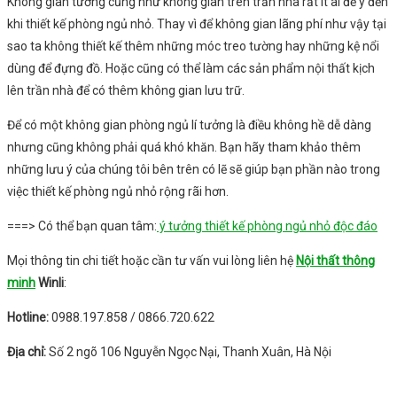
Không gian tường cũng như không gian trên trần nhà rất ít ai để ý đến
khi thiết kế phòng ngủ nhỏ. Thay vì để không gian lãng phí như vậy tại
sao ta không thiết kế thêm những móc treo tường hay những kệ nổi
dùng để đựng đồ. Hoặc cũng có thể làm các sản phẩm nội thất kịch
lên trần nhà để có thêm không gian lưu trữ.
Để có một không gian phòng ngủ lí tưởng là điều không hề dễ dàng
nhưng cũng không phải quá khó khăn. Bạn hãy tham khảo thêm
những lưu ý của chúng tôi bên trên có lẽ sẽ giúp bạn phần nào trong
việc thiết kế phòng ngủ nhỏ rộng rãi hơn.
===> Có thể bạn quan tâm:
ý tưởng thiết kế phòng ngủ nhỏ độc đáo
Mọi thông tin chi tiết hoặc cần tư vấn vui lòng liên hệ
Nội thất thông
minh
Winli
:
Hotline:
0988.197.858 / 0866.720.622
Địa chỉ:
Số 2 ngõ 106 Nguyễn Ngọc Nại, Thanh Xuân, Hà Nội