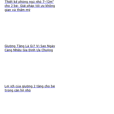
Thiết kế phòng ngủ nhỏ 7–12m²
cho 2 bé: Giải pháp tối ưu không
gian và thẩm mỹ
Giường Tầng Là Gì? Vì Sao Ngày
Càng Nhiều Gia Đình Ưa Chuộng
Lợi ích của giường 2 tầng cho bé
trong căn hộ nhỏ