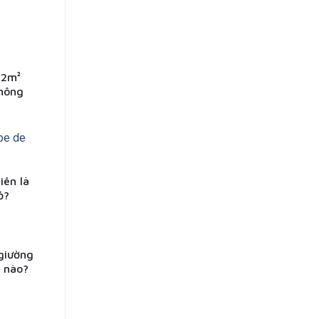
12m²
không
iên là
ỏ?
giường
i nào?