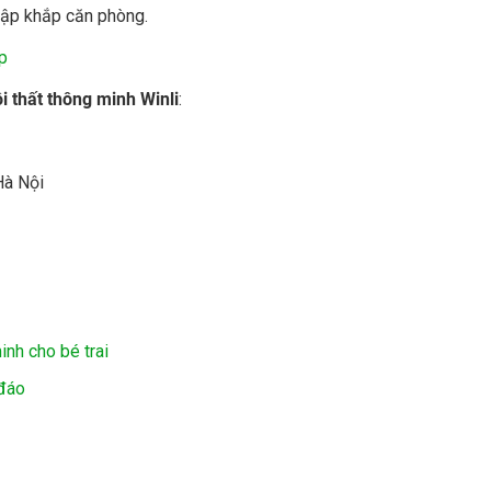
ngập khắp căn phòng.
p
i
thất thông minh Winli
:
Hà Nội
nh cho bé trai
 đáo