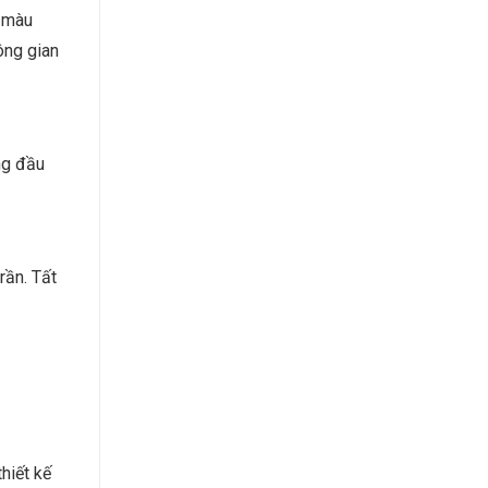
g màu
ông gian
ng đầu
rần. Tất
thiết kế