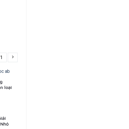
1
ng
n loại
iải
 Nhỏ