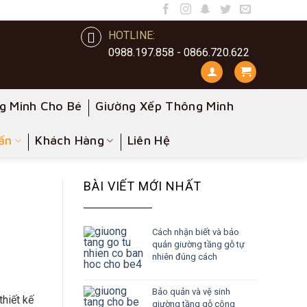
HOTLINE:
0988.197.858 - 0866.720.622
g Minh Cho Bé
Giường Xếp Thông Minh
ấn
Khách Hàng
Liên Hệ
BÀI VIẾT MỚI NHẤT
Cách nhận biết và bảo
quản giường tầng gỗ tự
nhiên đúng cách
Bảo quản và vệ sinh
thiết kế
giường tầng gỗ công