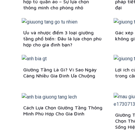
hợp tủ quần áo – Sự lựa chọn
pháp tiế
thông minh cho phòng nhỏ
đại
Ưu và nhược điểm 3 loại giường
Gác xép 
tầng phổ biến: Đâu là lựa chọn phù
không gi
hợp cho gia đình bạn?
Giường Tầng Là Gì? Vì Sao Ngày
Lợi ích 
Càng Nhiều Gia Đình Ưa Chuộng
trong că
Cách Lựa Chọn Giường Tầng Thông
Minh Phù Hợp Cho Gia Đình
Giường 
Chọn Th
Sống Hiệ