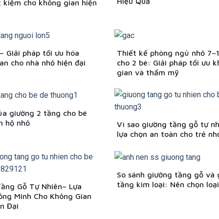
Hiệu Quả
t kiệm cho không gian hiện
– Giải pháp tối ưu hóa
Thiết kế phòng ngủ nhỏ 7–
an cho nhà nhỏ hiện đại
cho 2 bé: Giải pháp tối ưu 
gian và thẩm mỹ
của giường 2 tầng cho bé
n hộ nhỏ
Vì sao giường tầng gỗ tự nh
lựa chọn an toàn cho trẻ nh
So sánh giường tầng gỗ và 
tầng kim loại: Nên chọn loạ
Tầng Gỗ Tự Nhiên– Lựa
ông Minh Cho Không Gian
n Đại