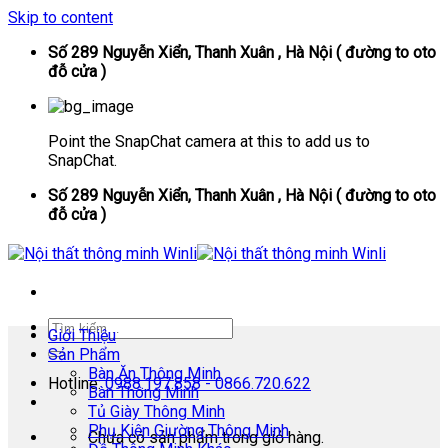
Skip to content
Số 289 Nguyễn Xiển, Thanh Xuân , Hà Nội ( đường to oto
đỗ cửa )
Point the SnapChat camera at this to add us to
SnapChat.
Số 289 Nguyễn Xiển, Thanh Xuân , Hà Nội ( đường to oto
đỗ cửa )
Giới Thiệu
Sản Phẩm
Bàn Ăn Thông Minh
Hotline:
0988.197.858 - 0866.720.622
Bàn Thông Minh
Tủ Giày Thông Minh
Phụ Kiện Giường Thông Minh
Chưa có sản phẩm trong giỏ hàng.