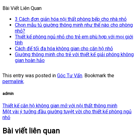
Bài Viết Liên Quan
3 Cách đơn giản hóa nội thất phòng bếp cho nhà nhỏ
Chọn mẫu tủ giường thông minh như thế nào cho phòng
nhỏ?
Thiết kế phòng ngủ nhỏ cho trẻ em phù hợp với mọi giới
tính
Cách để tối đa hóa không gian cho căn hộ nhỏ
Giường thông minh cho trẻ với thiết kế giải phóng không
gian hoàn hảo
This entry was posted in
Góc Tư Vấn
. Bookmark the
permalink
.
admin
Thiết kế căn hộ không gian mở với nội thất thông minh
Một vài ý tưởng đầu giường tuyệt vời cho thiết kế phòng ngủ
nhỏ
Bài viết liên quan