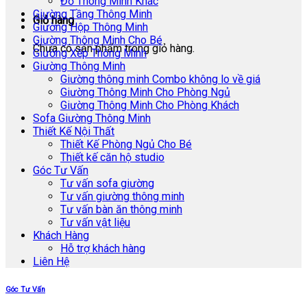
Đồ Thông Minh Khác
Giường Tầng Thông Minh
Giỏ hàng
Giường Hộp Thông Minh
Giường Thông Minh Cho Bé
Chưa có sản phẩm trong giỏ hàng.
Giường Xếp Thông Minh
Giường Thông Minh
Giường thông minh Combo không lo về giá
Giường Thông Minh Cho Phòng Ngủ
Giường Thông Minh Cho Phòng Khách
Sofa Giường Thông Minh
Thiết Kế Nội Thất
Thiết Kế Phòng Ngủ Cho Bé
Thiết kế căn hộ studio
Góc Tư Vấn
Tư vấn sofa giường
Tư vấn giường thông minh
Tư vấn bàn ăn thông minh
Tư vấn vật liệu
Khách Hàng
Hỗ trợ khách hàng
Liên Hệ
Góc Tư Vấn