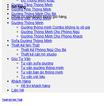
Đồ Thông Minh Khác
Giường Tầng Thông Minh
Giỏ hàng
Giường Hộp Thông Minh
Giường Thông Minh Cho Bé
Chưa có sản phẩm trong giỏ hàng.
Giường Xếp Thông Minh
Giường Thông Minh
Giường thông minh Combo không lo về giá
Giường Thông Minh Cho Phòng Ngủ
Giường Thông Minh Cho Phòng Khách
Sofa Giường Thông Minh
Thiết Kế Nội Thất
Thiết Kế Phòng Ngủ Cho Bé
Thiết kế căn hộ studio
Góc Tư Vấn
Tư vấn sofa giường
Tư vấn giường thông minh
Tư vấn bàn ăn thông minh
Tư vấn vật liệu
Khách Hàng
Hỗ trợ khách hàng
Liên Hệ
Thiết Kế Nội Thất