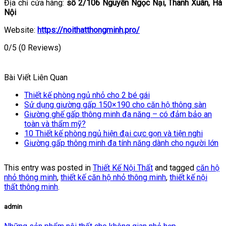
Địa chỉ cửa hàng:
số 2/106 Nguyễn Ngọc Nại, Thanh Xuân, Hà
Nội
Website:
https://noithatthongminh.pro/
0/5
(0 Reviews)
Bài Viết Liên Quan
Thiết kế phòng ngủ nhỏ cho 2 bé gái
Sử dụng giường gấp 150×190 cho căn hộ thông sàn
Giường ghế gấp thông minh đa năng – có đảm bảo an
toàn và thẩm mỹ?
10 Thiết kế phòng ngủ hiện đại cực gọn và tiện nghi
Giường gấp thông minh đa tính năng dành cho người lớn
This entry was posted in
Thiết Kế Nội Thất
and tagged
căn hộ
nhỏ thông minh
,
thiết kế căn hộ nhỏ thông minh
,
thiết kế nội
thất thông minh
.
admin