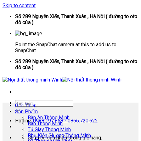
Skip to content
Số 289 Nguyễn Xiển, Thanh Xuân , Hà Nội ( đường to oto
đỗ cửa )
Point the SnapChat camera at this to add us to
SnapChat.
Số 289 Nguyễn Xiển, Thanh Xuân , Hà Nội ( đường to oto
đỗ cửa )
Giới Thiệu
Sản Phẩm
Bàn Ăn Thông Minh
Hotline:
0988.197.858 - 0866.720.622
Bàn Thông Minh
Tủ Giày Thông Minh
Phụ Kiện Giường Thông Minh
Chưa có sản phẩm trong giỏ hàng.