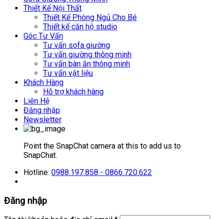
Thiết Kế Nội Thất
Thiết Kế Phòng Ngủ Cho Bé
Thiết kế căn hộ studio
Góc Tư Vấn
Tư vấn sofa giường
Tư vấn giường thông minh
Tư vấn bàn ăn thông minh
Tư vấn vật liệu
Khách Hàng
Hỗ trợ khách hàng
Liên Hệ
Đăng nhập
Newsletter
Point the SnapChat camera at this to add us to
SnapChat.
Hotline:
0988.197.858 - 0866.720.622
Đăng nhập