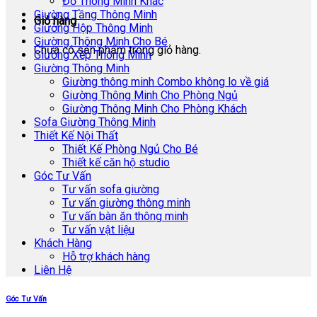
Đồ Thông Minh Khác
Giường Tầng Thông Minh
Giỏ hàng
Giường Hộp Thông Minh
Giường Thông Minh Cho Bé
Chưa có sản phẩm trong giỏ hàng.
Giường Xếp Thông Minh
Giường Thông Minh
Giường thông minh Combo không lo về giá
Giường Thông Minh Cho Phòng Ngủ
Giường Thông Minh Cho Phòng Khách
Sofa Giường Thông Minh
Thiết Kế Nội Thất
Thiết Kế Phòng Ngủ Cho Bé
Thiết kế căn hộ studio
Góc Tư Vấn
Tư vấn sofa giường
Tư vấn giường thông minh
Tư vấn bàn ăn thông minh
Tư vấn vật liệu
Khách Hàng
Hỗ trợ khách hàng
Liên Hệ
Góc Tư Vấn