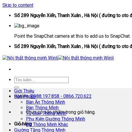
Skip to content
Số 289 Nguyễn Xiển, Thanh Xuân , Hà Nội ( đường to oto đ
Point the SnapChat camera at this to add us to SnapChat.
Số 289 Nguyễn Xiển, Thanh Xuân , Hà Nội ( đường to oto đ
Giới Thiệu
Hotline:
0988.197.858 - 0866.720.622
Sản Phẩm
Bàn Ăn Thông Minh
Bàn Thông Minh
Chưa có sản phẩm trong giỏ hàng.
Tủ Giày Thông Minh
Phụ Kiện Giường Thông Minh
Giỏ hàng
Đồ Thông Minh Khác
Giường Tầng Thông Minh