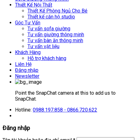
Thiết Kế Nội Thất
Thiết Kế Phòng Ngủ Cho Bé
Thiết kế căn hộ studio
Góc Tư Vấn
Tư vấn sofa giường
Tư vấn giường thông minh
Tư vấn bàn ăn thông minh
Tư vấn vật liệu
Khách Hàng
Hỗ trợ khách hàng
Liên Hệ
Đăng nhập
Newsletter
Point the SnapChat camera at this to add us to
SnapChat.
Hotline:
0988.197.858 - 0866.720.622
Đăng nhập