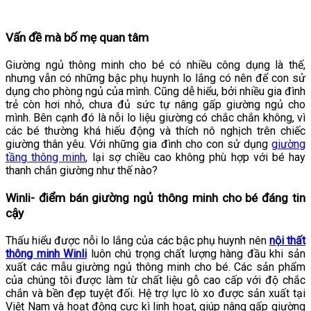
Vấn đề mà bố mẹ quan tâm
Giường ngủ thông minh cho bé có nhiều công dụng là thế,
nhưng vẫn có những bậc phụ huynh lo lắng có nên để con sử
dụng cho phòng ngủ của mình. Cũng dễ hiểu, bởi nhiều gia đình
trẻ còn hơi nhỏ, chưa đủ sức tự nâng gấp giường ngủ cho
mình. Bên cạnh đó là nỗi lo liệu giường có chắc chắn không, vì
các bé thường khá hiếu động và thích nô nghịch trên chiếc
giường thân yêu. Với những gia đình cho con sử dụng
giường
tầng thông minh
, lại sợ chiều cao không phù hợp với bé hay
thanh chắn giường như thế nào?
Winli- điểm bán giường ngủ thông minh cho bé đáng tin
cậy
Thấu hiểu được nỗi lo lắng của các bậc phụ huynh nên
nội thất
thông minh Winli
luôn chú trọng chất lượng hàng đầu khi sản
xuất các mẫu giường ngủ thông minh cho bé. Các sản phẩm
của chúng tôi được làm từ chất liệu gỗ cao cấp với độ chắc
chắn và bền đẹp tuyệt đối. Hệ trợ lực lò xo được sản xuất tại
Việt Nam và hoạt động cực kì linh hoạt, giúp nâng gấp giường