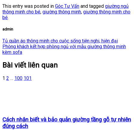
This entry was posted in
Góc Tư Vấn
and tagged
giường ngủ
thông minh cho bé
,
giường thông minh
,
giường thông minh cho
bé
.
admin
Tủ quần áo thông minh cho cuộc sống tiện nghi, hiện đại
Phòng khách kết hợp phòng ngủ với mẫu giường thông minh
kèm sofa
Bài viết liên quan
1
2
…
100
101
Cách nhận biết và bảo quản giường tầng gỗ tự nhiên
đúng cách