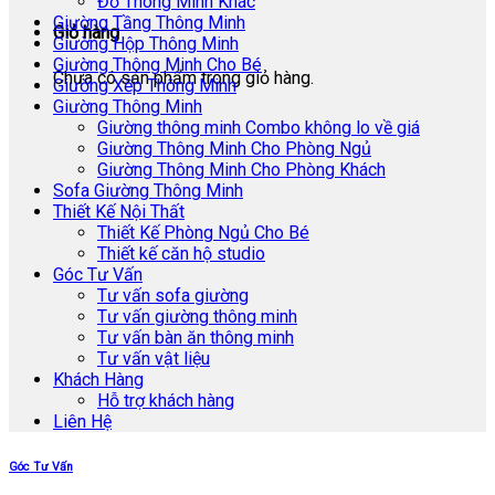
Đồ Thông Minh Khác
Giường Tầng Thông Minh
Giỏ hàng
Giường Hộp Thông Minh
Giường Thông Minh Cho Bé
Chưa có sản phẩm trong giỏ hàng.
Giường Xếp Thông Minh
Giường Thông Minh
Giường thông minh Combo không lo về giá
Giường Thông Minh Cho Phòng Ngủ
Giường Thông Minh Cho Phòng Khách
Sofa Giường Thông Minh
Thiết Kế Nội Thất
Thiết Kế Phòng Ngủ Cho Bé
Thiết kế căn hộ studio
Góc Tư Vấn
Tư vấn sofa giường
Tư vấn giường thông minh
Tư vấn bàn ăn thông minh
Tư vấn vật liệu
Khách Hàng
Hỗ trợ khách hàng
Liên Hệ
Góc Tư Vấn