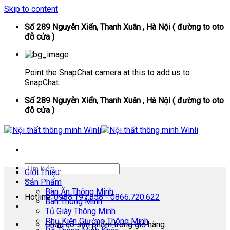
Skip to content
Số 289 Nguyễn Xiển, Thanh Xuân , Hà Nội ( đường to oto
đỗ cửa )
Point the SnapChat camera at this to add us to
SnapChat.
Số 289 Nguyễn Xiển, Thanh Xuân , Hà Nội ( đường to oto
đỗ cửa )
Giới Thiệu
Sản Phẩm
Bàn Ăn Thông Minh
Hotline:
0988.197.858 - 0866.720.622
Bàn Thông Minh
Tủ Giày Thông Minh
Phụ Kiện Giường Thông Minh
Chưa có sản phẩm trong giỏ hàng.