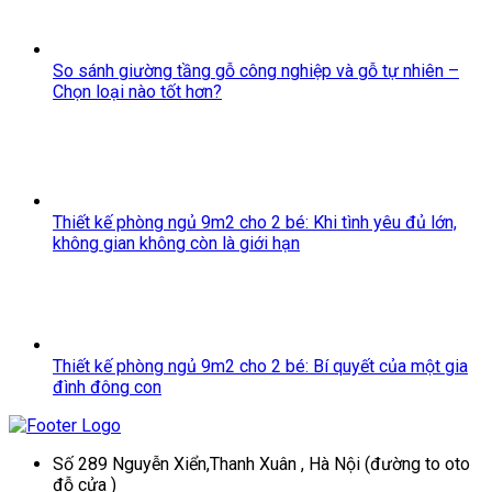
So sánh giường tầng gỗ công nghiệp và gỗ tự nhiên –
Chọn loại nào tốt hơn?
Thiết kế phòng ngủ 9m2 cho 2 bé: Khi tình yêu đủ lớn,
không gian không còn là giới hạn
Thiết kế phòng ngủ 9m2 cho 2 bé: Bí quyết của một gia
đình đông con
Số 289 Nguyễn Xiển,Thanh Xuân , Hà Nội (đường to oto
đỗ cửa )