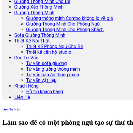
Giường Thông Minh Cho Bé
Giường Xếp Thông Minh
Giường Thông Minh
Giường thông minh Combo không lo về giá
Giường Thông Minh Cho Phòng Ngủ
Giường Thông Minh Cho Phòng Khách
Sofa Giường Thông Minh
Thiết Kế Nội Thất
Thiết Kế Phòng Ngủ Cho Bé
Thiết kế căn hộ studio
Góc Tư Vấn
Tư vấn sofa giường
Tư vấn giường thông minh
Tư vấn bàn ăn thông minh
Tư vấn vật liệu
Khách Hàng
Hỗ trợ khách hàng
Liên Hệ
Góc Tư Vấn
Làm sao để có một phòng ngủ tạo sự thư th