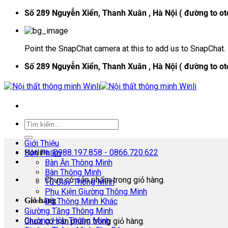
Skip
Số 289 Nguyễn Xiển, Thanh Xuân , Hà Nội ( đường to ot
to
content
Point the SnapChat camera at this to add us to SnapChat.
Số 289 Nguyễn Xiển, Thanh Xuân , Hà Nội ( đường to ot
Giới Thiệu
Hotline:
0988.197.858 - 0866.720.622
Sản Phẩm
Bàn Ăn Thông Minh
Bàn Thông Minh
Chưa có sản phẩm trong giỏ hàng.
Tủ Giày Thông Minh
Phụ Kiện Giường Thông Minh
Giỏ hàng
Đồ Thông Minh Khác
Giường Tầng Thông Minh
Giường Hộp Thông Minh
Chưa có sản phẩm trong giỏ hàng.