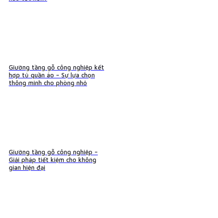
Giường tầng gỗ công nghiệp kết
hợp tủ quần áo – Sự lựa chọn
thông minh cho phòng nhỏ
Giường tầng gỗ công nghiệp –
Giải pháp tiết kiệm cho không
gian hiện đại