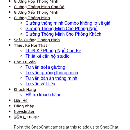
Giường Hộp Thông Minh
Giường Thông Minh Cho Bé
Giường Xếp Thông Minh
Giường Thông Minh
Giường thông minh Combo không lo về giá
Giường Thông Minh Cho Phòng Ngủ
Giường Thông Minh Cho Phòng Khách
Sofa Giường Thông Minh
Thiết Kế Nội Thất
Thiết Kế Phòng Ngủ Cho Bé
Thiết kế căn hộ studio
Góc Tư Vấn
Tư vấn sofa giường
Tư vấn giường thông minh
Tư vấn bàn ăn thông minh
Tư vấn vật liệu
Khách Hàng
Hỗ trợ khách hàng
Liên Hệ
Đăng nhập
Newsletter
Point the SnapChat camera at this to add us to SnapChat.