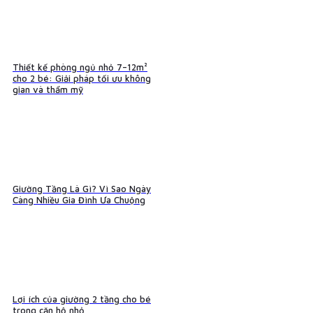
Thiết kế phòng ngủ nhỏ 7–12m²
cho 2 bé: Giải pháp tối ưu không
gian và thẩm mỹ
Giường Tầng Là Gì? Vì Sao Ngày
Càng Nhiều Gia Đình Ưa Chuộng
Lợi ích của giường 2 tầng cho bé
trong căn hộ nhỏ