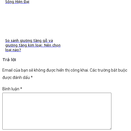
Sống Hiện Đại
So sánh giường tầng gỗ và
giường tầng kim loại: Nên chọn
loại nào?
Trả lời
Email của bạn sẽ không được hiển thị công khai.
Các trường bắt buộc
được đánh dấu
*
Bình luận
*