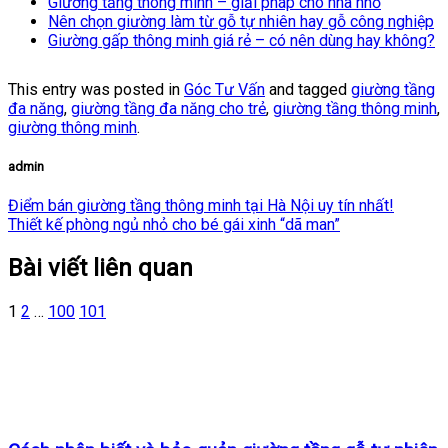
Giường tầng thông minh – giải pháp cho nhà nhỏ
Nên chọn giường làm từ gỗ tự nhiên hay gỗ công nghiệp
Giường gấp thông minh giá rẻ – có nên dùng hay không?
This entry was posted in
Góc Tư Vấn
and tagged
giường tầng
đa năng
,
giường tầng đa năng cho trẻ
,
giường tầng thông minh
,
giường thông minh
.
admin
Điểm bán giường tầng thông minh tại Hà Nội uy tín nhất!
Thiết kế phòng ngủ nhỏ cho bé gái xinh “dã man”
Bài viết liên quan
1
2
…
100
101