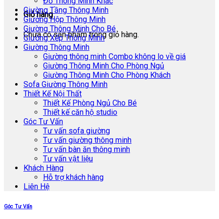
Đồ Thông Minh Khác
Giường Tầng Thông Minh
Giỏ hàng
Giường Hộp Thông Minh
Giường Thông Minh Cho Bé
Chưa có sản phẩm trong giỏ hàng.
Giường Xếp Thông Minh
Giường Thông Minh
Giường thông minh Combo không lo về giá
Giường Thông Minh Cho Phòng Ngủ
Giường Thông Minh Cho Phòng Khách
Sofa Giường Thông Minh
Thiết Kế Nội Thất
Thiết Kế Phòng Ngủ Cho Bé
Thiết kế căn hộ studio
Góc Tư Vấn
Tư vấn sofa giường
Tư vấn giường thông minh
Tư vấn bàn ăn thông minh
Tư vấn vật liệu
Khách Hàng
Hỗ trợ khách hàng
Liên Hệ
Góc Tư Vấn