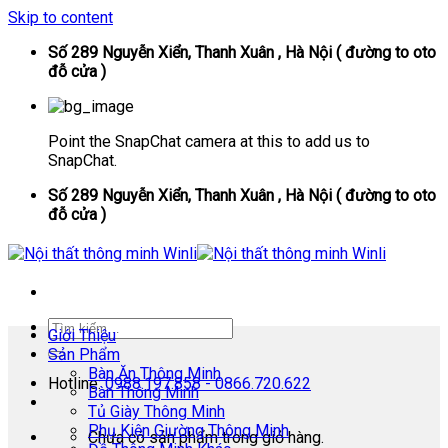
Skip to content
Số 289 Nguyễn Xiển, Thanh Xuân , Hà Nội ( đường to oto
đỗ cửa )
Point the SnapChat camera at this to add us to
SnapChat.
Số 289 Nguyễn Xiển, Thanh Xuân , Hà Nội ( đường to oto
đỗ cửa )
Giới Thiệu
Sản Phẩm
Bàn Ăn Thông Minh
Hotline:
0988.197.858 - 0866.720.622
Bàn Thông Minh
Tủ Giày Thông Minh
Phụ Kiện Giường Thông Minh
Chưa có sản phẩm trong giỏ hàng.