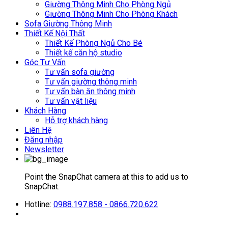
Giường Thông Minh Cho Phòng Ngủ
Giường Thông Minh Cho Phòng Khách
Sofa Giường Thông Minh
Thiết Kế Nội Thất
Thiết Kế Phòng Ngủ Cho Bé
Thiết kế căn hộ studio
Góc Tư Vấn
Tư vấn sofa giường
Tư vấn giường thông minh
Tư vấn bàn ăn thông minh
Tư vấn vật liệu
Khách Hàng
Hỗ trợ khách hàng
Liên Hệ
Đăng nhập
Newsletter
Point the SnapChat camera at this to add us to
SnapChat.
Hotline:
0988.197.858 - 0866.720.622